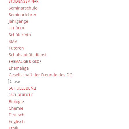
STUDIENSEMINAR
V
e
Seminarschule
e
r
10
11
Seminarlehrer
r
a
Jahrgänge
a
n
SCHÜLER
n
s
Schülerfoto
s
SMV
t
t
Tutoren
a
a
Schulsanitätsdienst
17
18
l
l
EHEMALIGE & GSDF
t
t
Ehemalige
u
u
Gesellschaft der Freunde des DG
n
n
Close
g
g
SCHULLEBEN
e
e
FACHBEREICHE
n
24
25
Biologie
n
Chemie
Deutsch
Englisch
Ethik