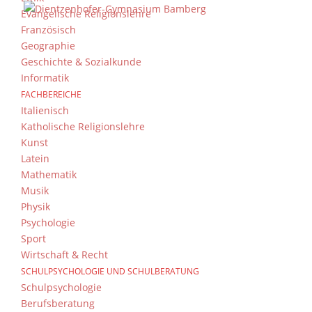
Evangelische Religionslehre
«
Oktober
Französisch
Geographie
+ VERANSTALTUNGEN EXPORTIEREN
Geschichte & Sozialkunde
Informatik
FACHBEREICHE
Italienisch
Katholische Religionslehre
Kunst
Latein
Mathematik
Musik
Physik
Das DG
Kont
Psychologie
Sport
Dientzenhofer-Gymnasium
Sende
Wirtschaft & Recht
Bamberg
SCHULPSYCHOLOGIE UND SCHULBERATUNG
Feldkirchenstr. 20-22
Imp
Schulpsychologie
96052 Bamberg
Impr
Berufsberatung