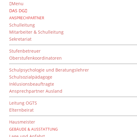
Menu
DAS DG
ANSPRECHPARTNER
Schulleitung
Mitarbeiter & Schulleitung
Fr.
07
Sommerferien
Sekretariat
August 3
-
September 14
Stufenbetreuer
Sep.
09
Oberstufenkoordinatoren
Nachprüfung und Besond
Schulpsychologie und Beratungslehrer
September 9
-
September 11
Schulsozialpädagoge
Sep.
15
Inklusionsbeauftragte
Erster Schultag (Jgst. 6-13)
Ansprechpartner Ausland
September 15 @ 8:00
-
13:00
Leitung OGTS
Sep.
15
Elternbeirat
Begrüßung neue 5.-Klässl
Hausmeister
September 15 @ 9:00
-
12:00
GEBÄUDE & AUSSTATTUNG
Sep.
28
Lage und Anfahrt