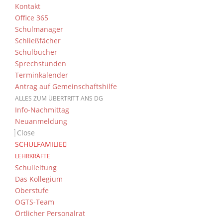
Oktober 8
Kontakt
Mehr anzeigen …
Office 365
Schulmanager
Schließfächer
Schulbücher
Sprechstunden
«
Oktober
Terminkalender
K
Antrag auf Gemeinschaftshilfe
MONTAG
DIENSTAG
a
ALLES ZUM ÜBERTRITT ANS DG
l
K
27
28
Info-Nachmittag
a
e
Schulplatzmiete Theater
Neuanmeldung
Nürnberg
l
n
Close
e
d
SCHULFAMILIE
n
e
LEHRKRÄFTE
d
r
Schulleitung
e
3
4
v
Das Kollegium
r
Herbstferien
Herbstferien
Oberstufe
o
v
OGTS-Team
n
o
Örtlicher Personalrat
n
V