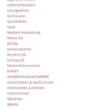
Familiennachmittag 5. Kl
Unterrichtszeiten
Schulgelände
September 28 @ 16:00
-
18:30
Fachräume
Okt.
01
Klassenelternversammlung
Sportstätten
Oase
Oktober 1 @ 18:30
Mediale Ausstattung
Okt.
05
Neues DG
Klassenelternversammlung
DAS DG
Namenspatron
Oktober 5 @ 18:30
50 Jahre DG
Okt.
06
Klassenelternversammlung
Schulprofil
Medienführerschein
Oktober 6 @ 18:30
KOMET
Okt.
07
AUSSERSCHULISCHE PARTNER
Klassenelternversammlung
Universitäten & Hochschulen
Institutionen & Vereine
Oktober 7 @ 18:30
Unternehmen
Okt.
08
Wandertag
Behörden
SERVICE