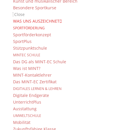
Kunst und musikalischer Bereich
Besondere Sportkurse
Close
WAS UNS AUSZEICHNET
SPORTFÖRDERUNG
Sportförderkonzept
SportPlus
Stützpunktschule
MINTEC SCHULE
Das DG als MINT-EC Schule
Was ist MINT?
MINT-Kontaktlehrer
Das MINT-EC Zertifikat
DIGITALES LERNEN & LEHREN
Digitale Endgeräte
UnterrichtPlus
Ausstattung
UMWELTSCHULE
Mobilität
Zukunftsfähige Klasse