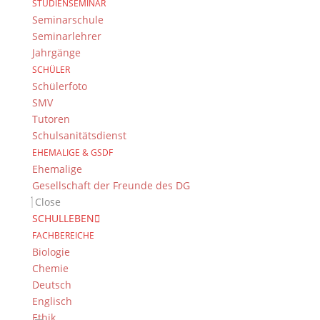
STUDIENSEMINAR
schönen Anstoß zum Lesen gegeben hat.
Seminarschule
Seminarlehrer
Jahrgänge
SCHÜLER
Suche
Schülerfoto
SMV
Tutoren
Schulsanitätsdienst
Newsarchiv
EHEMALIGE & GSDF
Newsarchiv
Ehemalige
Gesellschaft der Freunde des DG
Close
SCHULLEBEN
FACHBEREICHE
Biologie
Das DG
Chemie
Dientzenhofer-Gymnasium Bamberg
Deutsch
Feldkirchenstr. 20-22
Englisch
96052 Bamberg
Ethik