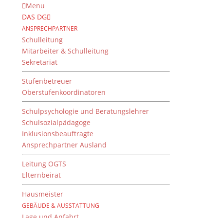
Menu
DAS DG
ANSPRECHPARTNER
Schulleitung
Mitarbeiter & Schulleitung
Sekretariat
Stufenbetreuer
Oberstufenkoordinatoren
Schulpsychologie und Beratungslehrer
Schulsozialpädagoge
Inklusionsbeauftragte
Ansprechpartner Ausland
Vorlesewettbewerb
2017/18
Leitung OGTS
Elternbeirat
von
M. Schuster
|
6. Dezember 2017
Hausmeister
GEBÄUDE & AUSSTATTUNG
Lage und Anfahrt