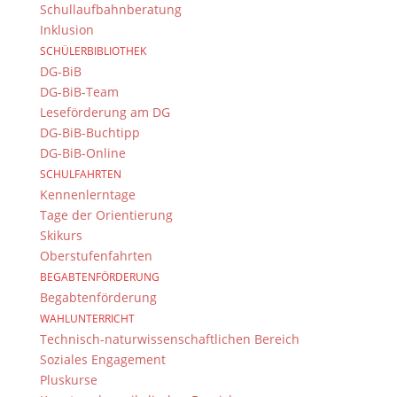
Schullaufbahnberatung
Folgen Sie dem
DG RSS Feed
.
Inklusion
SCHÜLERBIBLIOTHEK
Kontakt Webteam
DG-BiB
DG-BiB-Team
Kontaktieren Sie das Webteam
hier
.
Leseförderung am DG
DG-BiB-Buchtipp
DG-BiB-Online
SCHULFAHRTEN
Kennenlerntage
Tage der Orientierung
Skikurs
Oberstufenfahrten
© 2015-2017 Dientzenhofer-Gymnasium Bamberg -
BEGABTENFÖRDERUNG
Von Hand erstellt. Mit viel
,
und
!
Begabtenförderung
WAHLUNTERRICHT
Technisch-naturwissenschaftlichen Bereich
Soziales Engagement
Pluskurse