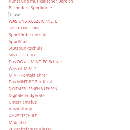
Kunst und musikalischer Bereich
Besondere Sportkurse
Close
WAS UNS AUSZEICHNET
SPORTFÖRDERUNG
Sportförderkonzept
SportPlus
Stützpunktschule
MINTEC SCHULE
Das DG als MINT-EC Schule
Was ist MINT?
MINT-Kontaktlehrer
Das MINT-EC Zertifikat
DIGITALES LERNEN & LEHREN
Digitale Endgeräte
UnterrichtPlus
Ausstattung
UMWELTSCHULE
Mobilität
Zukunftsfähige Klasse