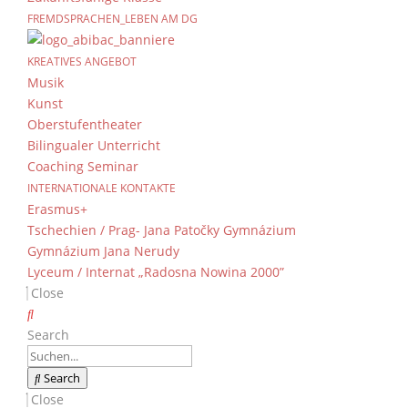
FREMDSPRACHEN_LEBEN AM DG
12 neue DFB Junior C
Gymnasium
KREATIVES ANGEBOT
Musik
von
Dientzenhofer-Gymnasium
|
21. Dezembe
Kunst
Oberstufentheater
Bilingualer Unterricht
Im Rahmen ihres P-Seminars absolvierten 12 S
Coaching Seminar
herzlichen Glückwunsch. Am Mittwoch, den 20.1
INTERNATIONALE KONTAKTE
Erasmus+
Im Rahmen ihrer Ausbildung durften die Schüler
Tschechien / Prag- Jana Patočky Gymnázium
und bekamen dadurch sehr interessante Einbli
Gymnázium Jana Nerudy
und durchführen kann, welche Werte Trainer v
Lyceum / Internat „Radosna Nowina 2000”
was man beim Umgang mit Kindern in den ve
Close
rechtliche Fragen wie z.B. Aufsichtspflicht, 
noch einige weitere Bereiche des Trainerdase
Search
Nach der Vermittlung der Grundlagen ging es 
Jugendlichen zu sammeln. Hierfür führten all
Search
Jugendmannschaften durch. Außerdem führten
Close