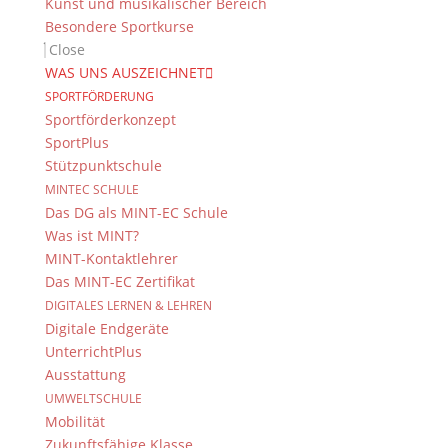
Kunst und musikalischer Bereich
Besondere Sportkurse
Close
WAS UNS AUSZEICHNET
SPORTFÖRDERUNG
This snowman is called Hilfi because of his Tommy
Sportförderkonzept
Hilfiger cap. He is not the biggest snowman but he is
SportPlus
not the smallest one, either. He lives in our garden
Stützpunktschule
and whenever there is somebody nearby, he does
MINTEC SCHULE
not move at all. But if there is nobody around, he
Das DG als MINT-EC Schule
stretches his legs and walks over to his friends. He is
Was ist MINT?
really endangered because he can melt but he
MINT-Kontaktlehrer
knows that somebody is going to make a new Hilfi
Das MINT-EC Zertifikat
next winter. At the moment he is thinking: “There’s a
DIGITALES LERNEN & LEHREN
lot of snow this winter. That is phantastic. However,
Digitale Endgeräte
it is a little bit sad that there are not so many
UnterrichtPlus
snowmen in my neighbourhood but maybe the
Ausstattung
children are going to make some today as it is really
UMWELTSCHULE
cold. That’s great because my chances of survival are
Mobilität
higher that way.”
Zukunftsfähige Klasse