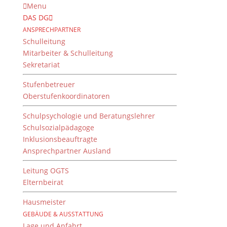
Menu
DAS DG
ANSPRECHPARTNER
Schulleitung
Mitarbeiter & Schulleitung
Sekretariat
Stufenbetreuer
Oberstufenkoordinatoren
Schulpsychologie und Beratungslehrer
Schulsozialpädagoge
Inklusionsbeauftragte
Ansprechpartner Ausland
7c Snowman Challenge
Leitung OGTS
von
Gertrud Merz
|
19. Februar 2021
Elternbeirat
Hausmeister
GEBÄUDE & AUSSTATTUNG
Nach den heftigen Schneefällen der letzten Wochen
Lage und Anfahrt
stellte sich die Klasse 7c einer “coolen Challenge”. Es