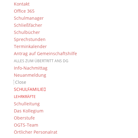
Kontakt
Mum: Yes, it is very important. You must use it. You
Office 365
know, covid-19!
Schulmanager
Schließfächer
Schulbücher
Sprechstunden
Terminkalender
Antrag auf Gemeinschaftshilfe
ALLES ZUM ÜBERTRITT ANS DG
Info-Nachmittag
Neuanmeldung
Close
SCHULFAMILIE
LEHRKRÄFTE
Schulleitung
Das Kollegium
Oberstufe
OGTS-Team
Örtlicher Personalrat