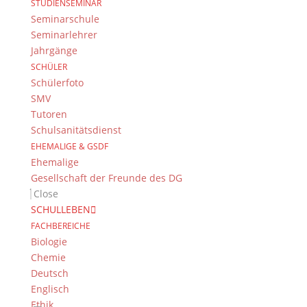
STUDIENSEMINAR
Seminarschule
Seminarlehrer
Jahrgänge
SCHÜLER
Schülerfoto
SMV
Tutoren
Schulsanitätsdienst
EHEMALIGE & GSDF
Ehemalige
Gesellschaft der Freunde des DG
Close
SCHULLEBEN
This is Oscar, the little snowman. He is the last one
FACHBEREICHE
which survived today’s sunny Sunday.
Biologie
Chemie
Deutsch
Englisch
My snowman is inside his igloo. He wants to keep
Ethik