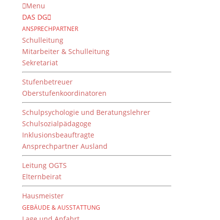
Menu
DAS DG
ANSPRECHPARTNER
Schulleitung
Mitarbeiter & Schulleitung
Sekretariat
Stufenbetreuer
Oberstufenkoordinatoren
Schulpsychologie und Beratungslehrer
Schulsozialpädagoge
Inklusionsbeauftragte
Ansprechpartner Ausland
Aktion
„Weihnachtstrucker“
Leitung OGTS
Elternbeirat
von
Dientzenhofer-Gymnasium
|
9. Januar 2024
Hausmeister
GEBÄUDE & AUSSTATTUNG
Lage und Anfahrt