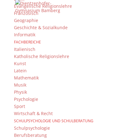
Evangelische Religionslehre
folgen Sie uns auf Twitter
Französisch
Folgen Sie dem
DG RSS Feed
.
Geographie
Geschichte & Sozialkunde
Kontakt Webteam
Informatik
FACHBEREICHE
Kontaktieren Sie das Webteam
hier
.
Italienisch
Katholische Religionslehre
Kunst
Latein
Mathematik
Musik
Physik
Psychologie
© 2015-2017 Dientzenhofer-Gymnasium Bamberg -
Sport
Von Hand erstellt. Mit viel
,
und
!
Wirtschaft & Recht
SCHULPSYCHOLOGIE UND SCHULBERATUNG
Schulpsychologie
Berufsberatung