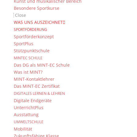
Kunst und musikalischer Bereich
Besondere Sportkurse
Close
WAS UNS AUSZEICHNET
SPORTFÖRDERUNG
Sportförderkonzept
SportPlus
Stützpunktschule
MINTEC SCHULE
Das DG als MINT-EC Schule
Was ist MINT?
MINT-Kontaktlehrer
Das MINT-EC Zertifikat
DIGITALES LERNEN & LEHREN
Digitale Endgeräte
UnterrichtPlus
Ausstattung
UMWELTSCHULE
Mobilität
Zukunftsfähige Klasse