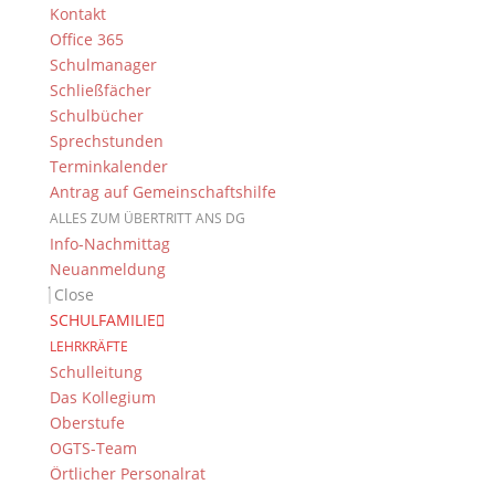
Kontakt
Office 365
Schulmanager
Schließfächer
Schulbücher
Sprechstunden
Suche
Terminkalender
Antrag auf Gemeinschaftshilfe
ALLES ZUM ÜBERTRITT ANS DG
Info-Nachmittag
Newsarchiv
Neuanmeldung
Close
Newsarchiv
SCHULFAMILIE
LEHRKRÄFTE
Schulleitung
Das Kollegium
Oberstufe
Das DG
OGTS-Team
Dientzenhofer-Gymnasium Bamberg
Örtlicher Personalrat