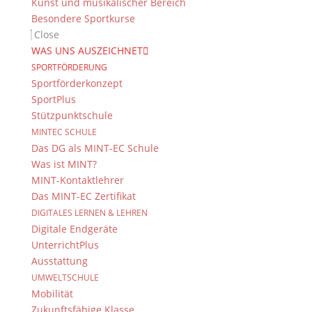
Kunst und musikalischer Bereich
Besondere Sportkurse
Close
WAS UNS AUSZEICHNET
SPORTFÖRDERUNG
Sportförderkonzept
SportPlus
Apfelstrudel und Apfelküchle (von Darya Novikava)
Stützpunktschule
MINTEC SCHULE
Das DG als MINT-EC Schule
Was ist MINT?
MINT-Kontaktlehrer
Das MINT-EC Zertifikat
DIGITALES LERNEN & LEHREN
Digitale Endgeräte
UnterrichtPlus
Ausstattung
UMWELTSCHULE
Mobilität
Zukunftsfähige Klasse