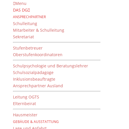
Menu
DAS DG
ANSPRECHPARTNER
Schulleitung
Mitarbeiter & Schulleitung
Sekretariat
Stufenbetreuer
Oberstufenkoordinatoren
Schulpsychologie und Beratungslehrer
Schulsozialpädagoge
Inklusionsbeauftragte
Ansprechpartner Ausland
Bedford 2020: „Backen
statt Packen“
Leitung OGTS
Elternbeirat
von
Gertrud Merz
|
12. Februar 2021
Hausmeister
GEBÄUDE & AUSSTATTUNG
Lage und Anfahrt