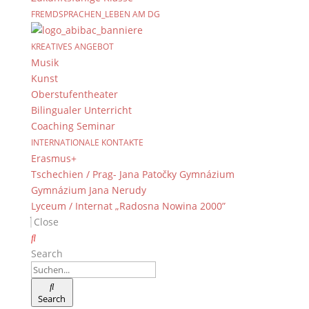
FREMDSPRACHEN_LEBEN AM DG
KREATIVES ANGEBOT
Musik
Kunst
Oberstufentheater
Bilingualer Unterricht
Coaching Seminar
INTERNATIONALE KONTAKTE
Erasmus+
Tschechien / Prag- Jana Patočky Gymnázium
Gymnázium Jana Nerudy
Lyceum / Internat „Radosna Nowina 2000”
Close
Search
Schäufele, Obatzter und Ziebeleskäs (von Moritz
Büttner)
Search