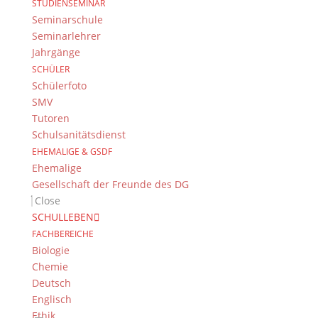
STUDIENSEMINAR
„appetitliche Filme“ entstanden. Aber sehen Sie
Seminarschule
selbst:
Seminarlehrer
Jahrgänge
SCHÜLER
Brot (von Jakob Weinig)
Schülerfoto
SMV
Tutoren
Schulsanitätsdienst
EHEMALIGE & GSDF
Ehemalige
Gesellschaft der Freunde des DG
Close
SCHULLEBEN
FACHBEREICHE
Biologie
Chemie
Deutsch
Englisch
Ethik