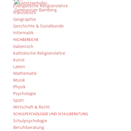
Evangelische Religionslehre
Französisch
Geographie
Geschichte & Sozialkunde
Informatik
FACHBEREICHE
Italienisch
Katholische Religionslehre
Kunst
Latein
Mathematik
Musik
Physik
Psychologie
Sport
Kochkäse (von Jakob Weinig)
Wirtschaft & Recht
SCHULPSYCHOLOGIE UND SCHULBERATUNG
Schulpsychologie
Berufsberatung