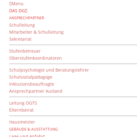
Menu
DAS DG
ANSPRECHPARTNER
Schulleitung
Mitarbeiter & Schulleitung
Sekretariat
Bite the Bytes
Stufenbetreuer
von
Dientzenhofer-Gymnasium
|
9. Februar 2
Oberstufenkoordinatoren
Schulpsychologie und Beratungslehrer
Schulsozialpädagoge
Schnuppertag Medienin
Inklusionsbeauftragte
Weimar
Ansprechpartner Ausland
Am 27.01.2017 fand an der Bauhaus-Universitä
Leitung OGTS
dem sich Schüler über die Struktur der Un
Elternbeirat
Speziellen informieren können. Das DG ließ e
Hausmeister
Informatik und Q11-Informatik zusammen mi
Herbst nach Weimar aufzubrechen.
GEBÄUDE & AUSSTATTUNG
Lage und Anfahrt
Nach einer mit Musik hinterlegten und entsp