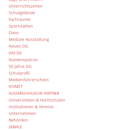
Unterrichtszeiten
ein kleines Haus (ehemaliges Wohngebäude) d
Schulgelände
es eine Einführungspräsentation über die W
Fachräume
Bauingenieurwesen, Kunst und Gestaltung so
Sportstätten
Während wir uns danach auf den Weg zur U
Oase
bestaunen. Hierzu gehört beispielsweise ei
Mediale Ausstattung
Bauhaus-Stil gebaute Hauptgebäude der Univer
Neues DG
DAS DG
Das ist eines der vielen positiven Dinge der
Namenspatron
wunderschönen Stadt Weimar. Nach dem Mitta
50 Jahre DG
uns in einem weiteren Gebäude der Uni ein
Schulprofil
Station zu Station geführt. Diese Stationen 
Medienführerschein
Uni aus Bildern 3D-Objekte konstruiert, M
KOMET
implementiert werden. Vor allem für die Q12
AUSSERSCHULISCHE PARTNER
Microcontrollern, wie dem am DG bekannten 
Universitäten & Hochschulen
Highlights dort waren auf jeden Fall ein Fu
Institutionen & Vereine
Smartphone einfach mitspielen kann. Dieses 
Unternehmen
Labor, indem mit speziellen Virtual-Reality Br
Behörden
SERVICE
Alles in allem war der Ausflug äußerst gewinn