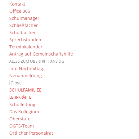
Kontakt
Mischung aus einer extrem kulturreichen St
Office 365
attraktiven Universität für Medieninformatik. 
Schulmanager
viele Schüler keine Studieroption sein, da ein
Schließfächer
Besonderer Dank gilt dem ehemaligen D
Schulbücher
Medieninformatik absolviert, maßgeblich an 
Sprechstunden
Gruppen durch die verschiedenen Workshops b
Terminkalender
Johannes Röder (Q12), StR Mirko Hammerschm
Antrag auf Gemeinschaftshilfe
ALLES ZUM ÜBERTRITT ANS DG
Info-Nachmittag
Neuanmeldung
Close
SCHULFAMILIE
LEHRKRÄFTE
Schulleitung
Das Kollegium
Oberstufe
OGTS-Team
Örtlicher Personalrat