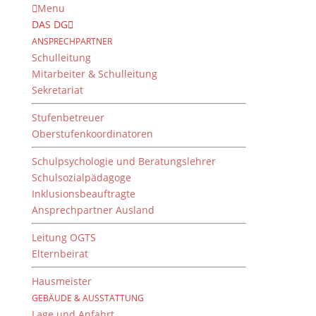
Menu
DAS DG
ANSPRECHPARTNER
Schulleitung
Mitarbeiter & Schulleitung
Sekretariat
Stufenbetreuer
Oberstufenkoordinatoren
Schulpsychologie und Beratungslehrer
Schulsozialpädagoge
Inklusionsbeauftragte
Ansprechpartner Ausland
Buch des Monats Juni:
Juliane Pickel: Krummer
Leitung OGTS
Elternbeirat
Hund
Hausmeister
von
Dientzenhofer-Gymnasium
|
23. Juni 2022
GEBÄUDE & AUSSTATTUNG
Lage und Anfahrt