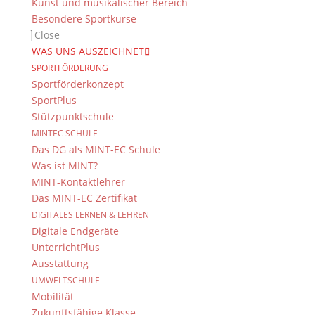
Kunst und musikalischer Bereich
Besondere Sportkurse
© 2015-2017 Dientzenhofer-Gymnasium Bamberg -
Close
Von Hand erstellt. Mit viel
,
und
!
WAS UNS AUSZEICHNET
SPORTFÖRDERUNG
Sportförderkonzept
SportPlus
Stützpunktschule
MINTEC SCHULE
Das DG als MINT-EC Schule
Was ist MINT?
MINT-Kontaktlehrer
Das MINT-EC Zertifikat
DIGITALES LERNEN & LEHREN
Digitale Endgeräte
UnterrichtPlus
Ausstattung
UMWELTSCHULE
Mobilität
Zukunftsfähige Klasse