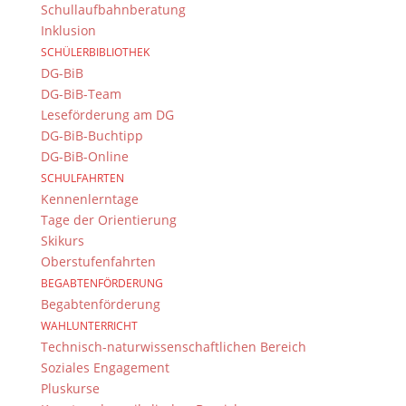
Datenschutzerklärung
Schullaufbahnberatung
Kontakt
Inklusion
© 2015-2022, Dientzenhofer-Gymnasium Bamberg
SCHÜLERBIBLIOTHEK
DG-BiB
DG-BiB-Team
Immer Aktuell
Leseförderung am DG
Bleiben Sie immer auf dem neusten Stand und
DG-BiB-Buchtipp
folgen Sie uns auf Twitter
DG-BiB-Online
SCHULFAHRTEN
Folgen Sie dem
DG RSS Feed
.
Kennenlerntage
Tage der Orientierung
Kontakt Webteam
Skikurs
Oberstufenfahrten
Kontaktieren Sie das Webteam
hier
.
BEGABTENFÖRDERUNG
Begabtenförderung
WAHLUNTERRICHT
Technisch-naturwissenschaftlichen Bereich
Soziales Engagement
Pluskurse