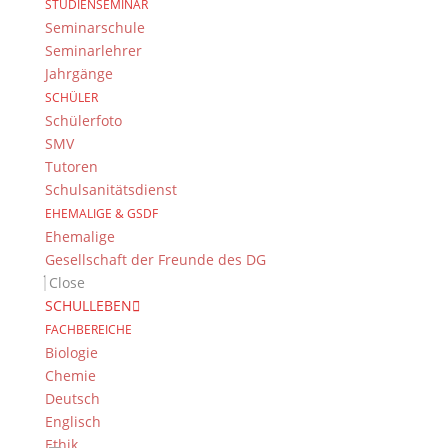
Hund
aus der DG-Bib ausleihen!
STUDIENSEMINAR
Seminarschule
Casimir Ummenhofer
Seminarlehrer
Jahrgänge
SCHÜLER
Schülerfoto
SMV
Tutoren
Schulsanitätsdienst
.
EHEMALIGE & GSDF
Ehemalige
Gesellschaft der Freunde des DG
Close
Suche
SCHULLEBEN
FACHBEREICHE
Biologie
Chemie
Newsarchiv
Deutsch
Newsarchiv
Englisch
Ethik