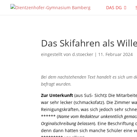
DAS DG
Das Skifahren als Will
eingestellt von
d.stoecker
|
11. Februar 2024
Bei dem nachstehenden Text handelt es sich um d
befragt wurden.
Zur Unterkunft
(aus SuS- Sicht)
:
Die Mitarbeit
war sehr lecker (schmackofatz). Die Zimmer w
Reinigungskräften, was sich jedoch sehr schne
****** (
Name vom Redakteur unkenntlich gemac
Orginalschreibung belassen
). Eine Beschriftung
denn dann hätten sich manche Schüler eine ve