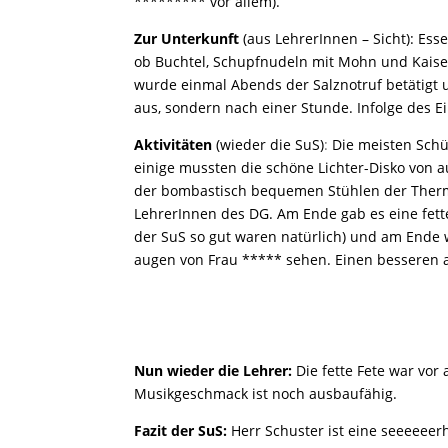
********* vor allem).
Zur Unterkunft
(aus LehrerInnen – Sicht): Es
ob Buchtel, Schupfnudeln mit Mohn und Kaiser
wurde einmal Abends der Salznotruf betätigt u
aus, sondern nach einer Stunde. Infolge des 
Aktivitäten
(wieder die SuS)
:
Die meisten Schü
einige mussten die schöne Lichter-Disko von 
der bombastisch bequemen Stühlen der Therm
LehrerInnen des DG. Am Ende gab es eine fette 
der SuS so gut waren natürlich) und am Ende 
augen von Frau ***** sehen. Einen besseren a
Nun wieder die Lehrer:
Die fette Fete war vor 
Musikgeschmack ist noch ausbaufähig.
Fazit der SuS:
Herr Schuster ist eine seeeeeer