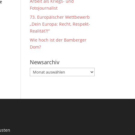
Arbeit als Kriegs- und
ne
Fotojournalist
73. Europäischer Wettbewerb
„Dein Europa: Recht, Respekt-
Realität?!“
Wie hoch ist der Bamberger
Dom?
Newsarchiv
Newsarchiv
usten