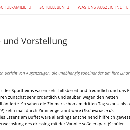
SCHULFAMILIE
SCHULLEBEN
WAS UNS AUSZEICHNET
e und Vorstellung
en Bericht von Augenzeugen, die unabhängig voneinander um ihre Eind
er des Sportheims waren sehr hilfsbereit und freundlich und das 
aren zunächst sehr ordentlich und sauber, wegen den netten
ll änderte. So sahen die Zimmer schon am dritten Tag so aus, als 
ht
) zehn mall durch Zimmer gerannt wäre (
Text wurde in der
 des Essens am Buffet wäre allerdings anscheinend hilfreich gewes
rwechslung des dressing mit der Vannile soße erspart (Schüler