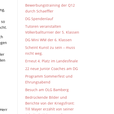
Bewerbungstraining der Q12
ng,
durch Schaeffler
DG Spendenlauf
 so
Tutoren veranstalten
cht.
Völkerballturnier der 5. Klassen
ch
DG Mini WM der 6. Klassen
egen
Scheint Kunst zu sein – muss
nicht weg.
der
 den
Erneut 4. Platz im Landesfinale
22 neue Junior Coaches am DG
Programm Sommerfest und
Ehrungsabend
Besuch am OLG Bamberg
Bedrückende Bilder und
Berichte von der Kriegsfront:
Till Mayer erzählt von seiner
 Herr