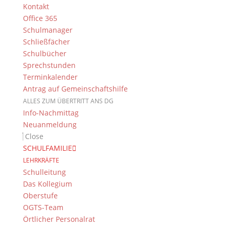
Kontakt
Office 365
Lasse:
Schulmanager
Kresse Versuche Lasse
Schließfächer
Schulbücher
Sprechstunden
Terminkalender
Suche
Antrag auf Gemeinschaftshilfe
ALLES ZUM ÜBERTRITT ANS DG
Info-Nachmittag
Neuanmeldung
Newsarchiv
Close
SCHULFAMILIE
Newsarchiv
LEHRKRÄFTE
Schulleitung
Das Kollegium
Oberstufe
OGTS-Team
Das DG
Örtlicher Personalrat