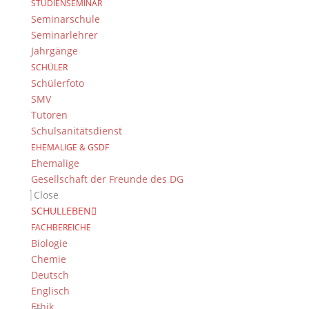
Dientzenhofer-Gymnasium Bamberg
STUDIENSEMINAR
Feldkirchenstr. 20-22
Seminarschule
96052 Bamberg
Seminarlehrer
Jahrgänge
Tel.: +49 (0) 951 93 23 90
SCHÜLER
Fax.: +49 (0) 951 93 23 92 0
Schülerfoto
E-Mail:
dg@stadt.bamberg.de
SMV
Tutoren
Schulsanitätsdienst
Kontakt & Ansprechpartner
EHEMALIGE & GSDF
Senden Sie uns Ihre Nachricht.
Ehemalige
Gesellschaft der Freunde des DG
Impressum & Datenschutz
Close
SCHULLEBEN
Impressum
FACHBEREICHE
Datenschutzerklärung
Biologie
Kontakt
Chemie
© 2015-2022, Dientzenhofer-Gymnasium Bamberg
Deutsch
Englisch
Immer Aktuell
Ethik