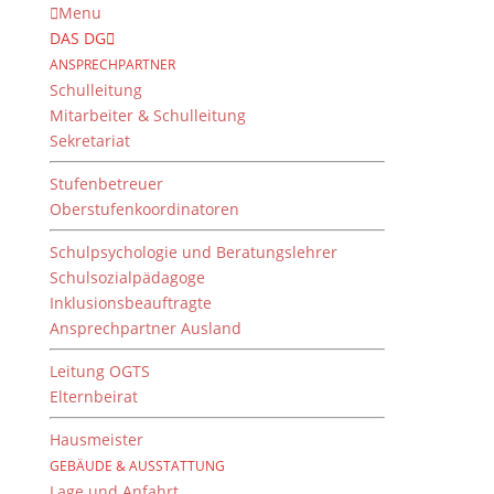
Menu
DAS DG
ANSPRECHPARTNER
Schulleitung
Mitarbeiter & Schulleitung
Sekretariat
Stufenbetreuer
Oberstufenkoordinatoren
Schulpsychologie und Beratungslehrer
Schulsozialpädagoge
Inklusionsbeauftragte
Ansprechpartner Ausland
Die krasse Kresse –
Experimente in NuT
Leitung OGTS
Elternbeirat
von
Mai
|
27. Oktober 2021
Hausmeister
GEBÄUDE & AUSSTATTUNG
Lage und Anfahrt