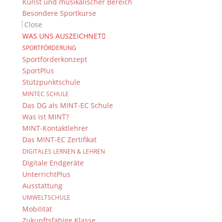
Kunst und musikalischer Bereich
Besondere Sportkurse
Close
WAS UNS AUSZEICHNET
SPORTFÖRDERUNG
Sportförderkonzept
SportPlus
Stützpunktschule
MINTEC SCHULE
Das DG als MINT-EC Schule
Was ist MINT?
MINT-Kontaktlehrer
Das MINT-EC Zertifikat
DIGITALES LERNEN & LEHREN
Digitale Endgeräte
UnterrichtPlus
Ausstattung
UMWELTSCHULE
Mobilität
Zukunftsfähige Klasse