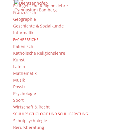
Evangelische Religionslehre
Bleiben Sie immer auf dem neusten Stand und
Französisch
folgen Sie uns auf Twitter
Geographie
Folgen Sie dem
DG RSS Feed
.
Geschichte & Sozialkunde
Informatik
Kontakt Webteam
FACHBEREICHE
Italienisch
Kontaktieren Sie das Webteam
hier
.
Katholische Religionslehre
Kunst
Latein
Mathematik
Musik
Physik
Psychologie
Sport
© 2015-2017 Dientzenhofer-Gymnasium Bamberg -
Wirtschaft & Recht
Von Hand erstellt. Mit viel
,
und
!
SCHULPSYCHOLOGIE UND SCHULBERATUNG
Schulpsychologie
Berufsberatung