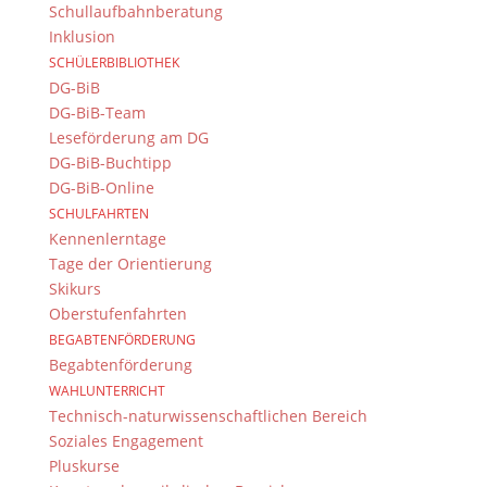
Schullaufbahnberatung
Newsarchiv
Inklusion
SCHÜLERBIBLIOTHEK
DG-BiB
DG-BiB-Team
Leseförderung am DG
Das DG
DG-BiB-Buchtipp
DG-BiB-Online
Dientzenhofer-Gymnasium Bamberg
SCHULFAHRTEN
Feldkirchenstr. 20-22
Kennenlerntage
96052 Bamberg
Tage der Orientierung
Tel.: +49 (0) 951 93 23 90
Skikurs
Fax.: +49 (0) 951 93 23 92 0
Oberstufenfahrten
E-Mail:
dg@stadt.bamberg.de
BEGABTENFÖRDERUNG
Begabtenförderung
WAHLUNTERRICHT
Kontakt & Ansprechpartner
Technisch-naturwissenschaftlichen Bereich
Senden Sie uns Ihre Nachricht.
Soziales Engagement
Pluskurse