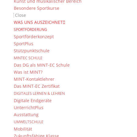
Impressum & Datenschutz
Kunst und musikalischer Bereich
Besondere Sportkurse
Impressum
Close
Datenschutzerklärung
WAS UNS AUSZEICHNET
Kontakt
SPORTFÖRDERUNG
© 2015-2022, Dientzenhofer-Gymnasium Bamberg
Sportförderkonzept
SportPlus
Immer Aktuell
Stützpunktschule
MINTEC SCHULE
Bleiben Sie immer auf dem neusten Stand und
Das DG als MINT-EC Schule
folgen Sie uns auf Twitter
Was ist MINT?
Folgen Sie dem
DG RSS Feed
.
MINT-Kontaktlehrer
Das MINT-EC Zertifikat
DIGITALES LERNEN & LEHREN
Kontakt Webteam
Digitale Endgeräte
Kontaktieren Sie das Webteam
hier
.
UnterrichtPlus
Ausstattung
UMWELTSCHULE
Mobilität
Zukunftsfähige Klasse