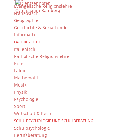
Evangelische Religionslehre
unserer DG-Bib stehen, denn der Magellan-Verlag
Französisch
war so freundlich, allen an der Lesung
Geographie
teilnehmenden Schulen ein Exemplar zu schicken.
Geschichte & Sozialkunde
Dafür sagen wir herzlichen Dank!
Informatik
FACHBEREICHE
Italienisch
Von Heike Hölzlein
Katholische Religionslehre
Kunst
Latein
Mathematik
Musik
Physik
Psychologie
Suche
Sport
Wirtschaft & Recht
SCHULPSYCHOLOGIE UND SCHULBERATUNG
Schulpsychologie
Newsarchiv
Berufsberatung