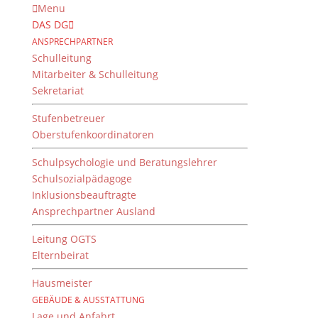
Menu
DAS DG
ANSPRECHPARTNER
Schulleitung
Mitarbeiter & Schulleitung
Sekretariat
Stufenbetreuer
Oberstufenkoordinatoren
Schulpsychologie und Beratungslehrer
Schulsozialpädagoge
Inklusionsbeauftragte
Ansprechpartner Ausland
Digitale Lesung live aus
Kopenhagen
Leitung OGTS
Elternbeirat
von
Dientzenhofer-Gymnasium
|
22. November 2023
Hausmeister
GEBÄUDE & AUSSTATTUNG
Lage und Anfahrt