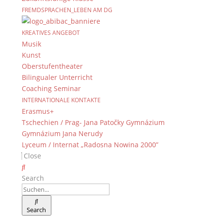
FREMDSPRACHEN_LEBEN AM DG
KREATIVES ANGEBOT
© 2015-2017 Dientzenhofer-Gymnasium Bamberg -
Musik
Von Hand erstellt. Mit viel
,
und
!
Kunst
Oberstufentheater
Bilingualer Unterricht
Coaching Seminar
INTERNATIONALE KONTAKTE
Erasmus+
Tschechien / Prag- Jana Patočky Gymnázium
Gymnázium Jana Nerudy
Lyceum / Internat „Radosna Nowina 2000”
Close
Search
Search