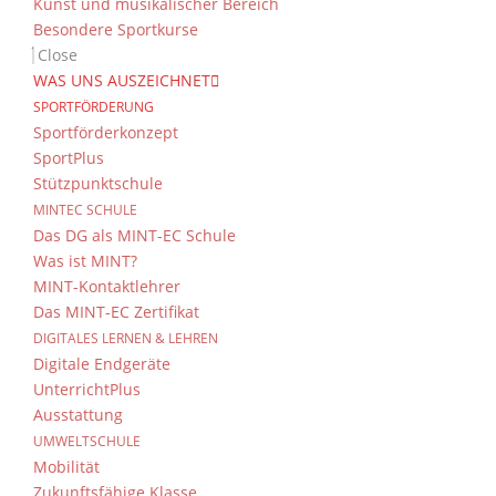
Kunst und musikalischer Bereich
Besondere Sportkurse
Close
WAS UNS AUSZEICHNET
SPORTFÖRDERUNG
Sportförderkonzept
SportPlus
Stützpunktschule
MINTEC SCHULE
Das DG als MINT-EC Schule
Was ist MINT?
MINT-Kontaktlehrer
Das MINT-EC Zertifikat
DIGITALES LERNEN & LEHREN
Digitale Endgeräte
UnterrichtPlus
Ausstattung
UMWELTSCHULE
Mobilität
Zukunftsfähige Klasse