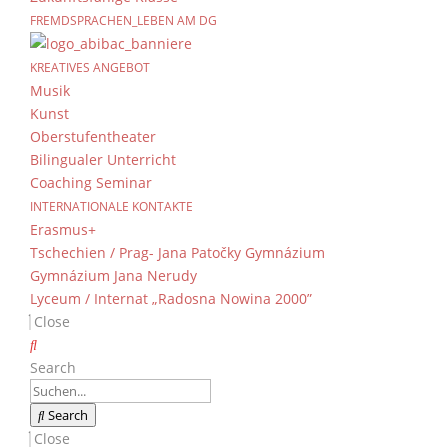
FREMDSPRACHEN_LEBEN AM DG
Ein echter Uhu im Bio
KREATIVES ANGEBOT
von
Dientzenhofer-Gymnasium
|
8. Februar 2
Musik
Kunst
Oberstufentheater
Ein echter Uhu im Biosaal – das sorgte nicht 
Bilingualer Unterricht
Fenster blieben DGler staunend stehen.
Coaching Seminar
Heiko Hannig und Juliana Neumayer von der Grei
INTERNATIONALE KONTAKTE
Erasmus+
stettfeld.de/
) hatten die vierjährige „Huberta
Tschechien / Prag- Jana Patočky Gymnázium
heimische Greifvögel und Eulen vorzustellen.
Gymnázium Jana Nerudy
Arten wie der Wespenbussard, die Rohrweihe o
Lyceum / Internat „Radosna Nowina 2000”
begeisterten vor allem die Berichte und Bilder
Close
Geschichte von dem kleinen Kauz, der durch d
Tage später frisch gewaschen und geföhnt wie
Search
erfahren, wie aufwändig es ist, die Opfer v
einem Tierarzt wieder aufzupäppeln und dass d
Search
Als wichtige Information für den anstehenden F
Close