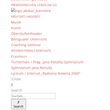
© 2015-2022, Dientzenhofer-Gymnasium Bamberg
FREMDSPRACHEN_LEBEN AM DG
Immer Aktuell
KREATIVES ANGEBOT
Musik
Bleiben Sie immer auf dem neusten Stand und
Kunst
folgen Sie uns auf Twitter
Oberstufentheater
Folgen Sie dem
DG RSS Feed
.
Bilingualer Unterricht
Coaching Seminar
Kontakt Webteam
INTERNATIONALE KONTAKTE
Erasmus+
Kontaktieren Sie das Webteam
hier
.
Tschechien / Prag- Jana Patočky Gymnázium
Gymnázium Jana Nerudy
Lyceum / Internat „Radosna Nowina 2000”
Close
Search
© 2015-2017 Dientzenhofer-Gymnasium Bamberg -
Search