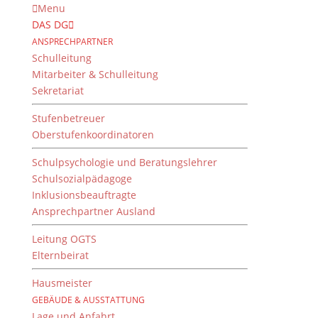
Menu
DAS DG
ANSPRECHPARTNER
Schulleitung
Mitarbeiter & Schulleitung
Sekretariat
Stufenbetreuer
Oberstufenkoordinatoren
Schulpsychologie und Beratungslehrer
Schulsozialpädagoge
Inklusionsbeauftragte
Ansprechpartner Ausland
Französisch am DG 2017
Leitung OGTS
von
Dientzenhofer-Gymnasium
|
27. September
Elternbeirat
2017
Hausmeister
GEBÄUDE & AUSSTATTUNG
Lage und Anfahrt
Das Erlernen einer modernen Fremdsprache