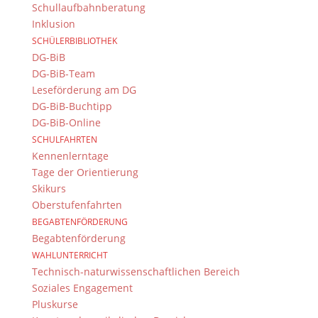
Schullaufbahnberatung
Informationen über ein anderes frankophones Land
Inklusion
aus erster Hand zu bekommen.
SCHÜLERBIBLIOTHEK
DG-BiB
Diese Aktivitäten und Ereignisse im Schuljahr
DG-BiB-Team
2016/17 machten den modernen
Leseförderung am DG
Fremdsprachenunterricht wieder äußerst lebendig
DG-BiB-Buchtipp
und lockerten das Schulleben auf.
DG-BiB-Online
SCHULFAHRTEN
Kennenlerntage
Suche
Tage der Orientierung
Skikurs
Oberstufenfahrten
BEGABTENFÖRDERUNG
Newsarchiv
Begabtenförderung
WAHLUNTERRICHT
Newsarchiv
Technisch-naturwissenschaftlichen Bereich
Soziales Engagement
Pluskurse