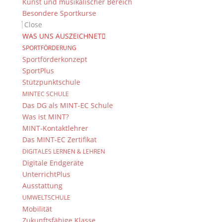
Kunst und musikalischer Bereich
Besondere Sportkurse
Das DG
Close
WAS UNS AUSZEICHNET
Dientzenhofer-Gymnasium Bamberg
SPORTFÖRDERUNG
Feldkirchenstr. 20-22
Sportförderkonzept
96052 Bamberg
SportPlus
Tel.: +49 (0) 951 93 23 90
Stützpunktschule
Fax.: +49 (0) 951 93 23 92 0
MINTEC SCHULE
E-Mail:
dg@stadt.bamberg.de
Das DG als MINT-EC Schule
Was ist MINT?
MINT-Kontaktlehrer
Kontakt & Ansprechpartner
Das MINT-EC Zertifikat
Senden Sie uns Ihre Nachricht.
DIGITALES LERNEN & LEHREN
Digitale Endgeräte
Impressum & Datenschutz
UnterrichtPlus
Ausstattung
Impressum
UMWELTSCHULE
Datenschutzerklärung
Mobilität
Kontakt
Zukunftsfähige Klasse