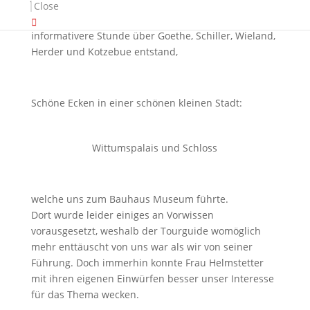
Bei unserem Rundgang haben wir gekonnt jede
Close
Abkürzung gemieden, wodurch jedoch eine umso
informativere Stunde über Goethe, Schiller, Wieland,
Herder und Kotzebue entstand,
Schöne Ecken in einer schönen kleinen Stadt:
Wittumspalais und Schloss
welche uns zum Bauhaus Museum führte.
Dort wurde leider einiges an Vorwissen
vorausgesetzt, weshalb der Tourguide womöglich
mehr enttäuscht von uns war als wir von seiner
Führung. Doch immerhin konnte Frau Helmstetter
mit ihren eigenen Einwürfen besser unser Interesse
für das Thema wecken.