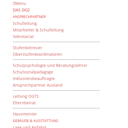
Menu
DAS DG
ANSPRECHPARTNER
Schulleitung
Mitarbeiter & Schulleitung
Sekretariat
Stufenbetreuer
Oberstufenkoordinatoren
Schulpsychologie und Beratungslehrer
Schulsozialpädagoge
Inklusionsbeauftragte
Ansprechpartner Ausland
Geschichte vor Ort –
erfahren, erleben,
Leitung OGTS
Elternbeirat
erlaufen… – Die Fahrt der
Q11 nach Weimar und
Hausmeister
Buchenwald
GEBÄUDE & AUSSTATTUNG
Lage und Anfahrt