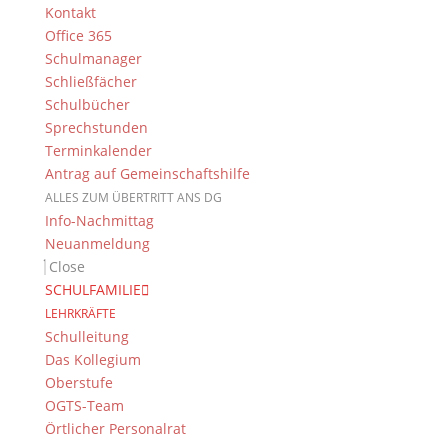
Kontakt
Office 365
Schulmanager
Schließfächer
Schulbücher
Sprechstunden
Terminkalender
Suche
Antrag auf Gemeinschaftshilfe
ALLES ZUM ÜBERTRITT ANS DG
Info-Nachmittag
Neuanmeldung
Newsarchiv
Close
Newsarchiv
SCHULFAMILIE
LEHRKRÄFTE
Schulleitung
Das Kollegium
Oberstufe
OGTS-Team
Das DG
Örtlicher Personalrat
Dientzenhofer-Gymnasium Bamberg