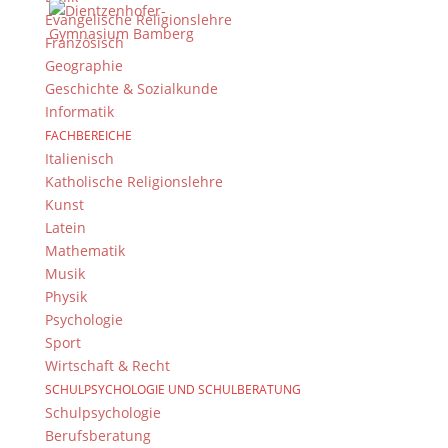
Bleiben Sie immer auf dem neusten Stand und
Evangelische Religionslehre
folgen Sie uns auf Twitter
Französisch
Geographie
Folgen Sie dem
DG RSS Feed
.
Geschichte & Sozialkunde
Informatik
Kontakt Webteam
FACHBEREICHE
Italienisch
Kontaktieren Sie das Webteam
hier
.
Katholische Religionslehre
Kunst
Latein
Mathematik
Musik
Physik
Psychologie
Sport
© 2015-2017 Dientzenhofer-Gymnasium Bamberg -
Wirtschaft & Recht
Von Hand erstellt. Mit viel
,
und
!
SCHULPSYCHOLOGIE UND SCHULBERATUNG
Schulpsychologie
Berufsberatung