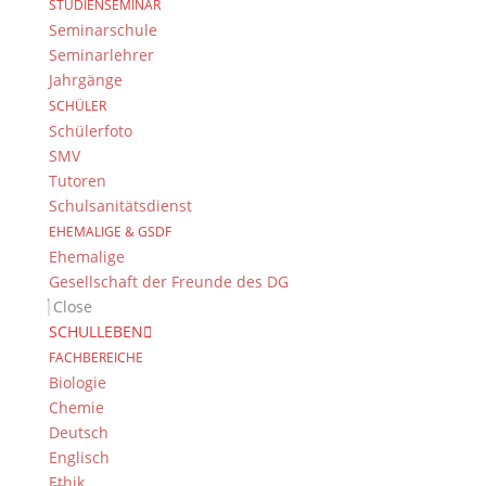
STUDIENSEMINAR
Feldkirchenstr. 20-22
Seminarschule
96052 Bamberg
Seminarlehrer
Jahrgänge
Tel.: +49 (0) 951 93 23 90
SCHÜLER
Fax.: +49 (0) 951 93 23 92 0
Schülerfoto
E-Mail:
dg@stadt.bamberg.de
SMV
Tutoren
Kontakt & Ansprechpartner
Schulsanitätsdienst
EHEMALIGE & GSDF
Senden Sie uns Ihre Nachricht.
Ehemalige
Gesellschaft der Freunde des DG
Impressum & Datenschutz
Close
Impressum
SCHULLEBEN
Datenschutzerklärung
FACHBEREICHE
Kontakt
Biologie
© 2015-2022, Dientzenhofer-Gymnasium Bamberg
Chemie
Deutsch
Englisch
Immer Aktuell
Ethik