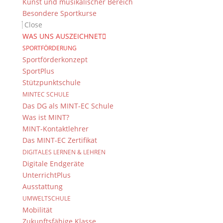
Kunst und musikalischer Bereich
Besondere Sportkurse
Close
WAS UNS AUSZEICHNET
SPORTFÖRDERUNG
Sportförderkonzept
SportPlus
Stützpunktschule
MINTEC SCHULE
Das DG als MINT-EC Schule
Was ist MINT?
MINT-Kontaktlehrer
Das MINT-EC Zertifikat
DIGITALES LERNEN & LEHREN
Digitale Endgeräte
UnterrichtPlus
Ausstattung
UMWELTSCHULE
Mobilität
Zukunftsfähige Klasse