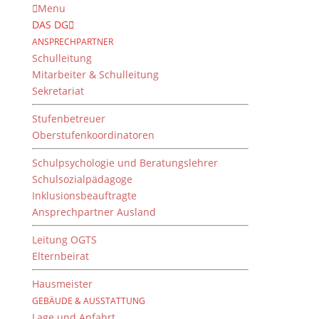
Menu
DAS DG
ANSPRECHPARTNER
Schulleitung
Mitarbeiter & Schulleitung
Sekretariat
Stufenbetreuer
Oberstufenkoordinatoren
Schulpsychologie und Beratungslehrer
Schulsozialpädagoge
Inklusionsbeauftragte
Ansprechpartner Ausland
Herzlich Willkommen am
DG!
Leitung OGTS
Elternbeirat
von
Dientzenhofer-Gymnasium
|
7. Oktober 2017
Hausmeister
GEBÄUDE & AUSSTATTUNG
Lage und Anfahrt