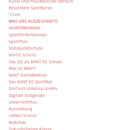
Kunst und musikalischer Bereich
Besondere Sportkurse
Close
WAS UNS AUSZEICHNET
SPORTFÖRDERUNG
Sportförderkonzept
SportPlus
Stützpunktschule
MINTEC SCHULE
Das DG als MINT-EC Schule
Was ist MINT?
MINT-Kontaktlehrer
Das MINT-EC Zertifikat
DIGITALES LERNEN & LEHREN
Digitale Endgeräte
UnterrichtPlus
Ausstattung
UMWELTSCHULE
Mobilität
Zukunftsfähige Klasse