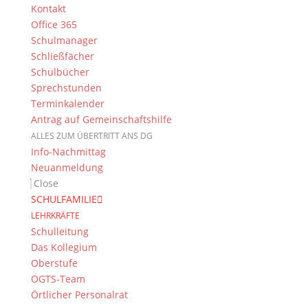
Kontakt
Office 365
Schulmanager
Suche
Schließfächer
Schulbücher
Sprechstunden
Terminkalender
Newsarchiv
Antrag auf Gemeinschaftshilfe
ALLES ZUM ÜBERTRITT ANS DG
Newsarchiv
Info-Nachmittag
Neuanmeldung
Close
SCHULFAMILIE
LEHRKRÄFTE
Das DG
Schulleitung
Das Kollegium
Dientzenhofer-Gymnasium Bamberg
Oberstufe
Feldkirchenstr. 20-22
OGTS-Team
96052 Bamberg
Örtlicher Personalrat
Tel.: +49 (0) 951 93 23 90