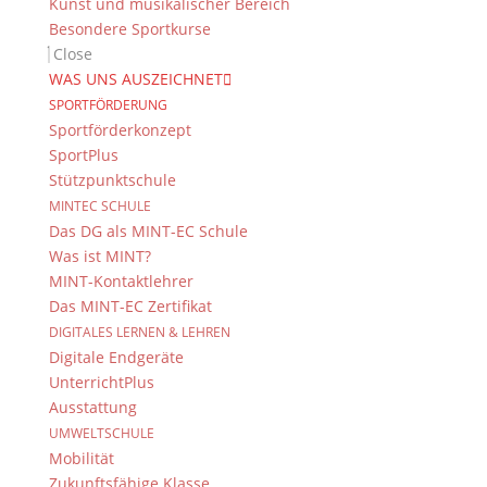
Kunst und musikalischer Bereich
Besondere Sportkurse
Close
WAS UNS AUSZEICHNET
SPORTFÖRDERUNG
Sportförderkonzept
SportPlus
Stützpunktschule
MINTEC SCHULE
Das DG als MINT-EC Schule
Was ist MINT?
MINT-Kontaktlehrer
Das MINT-EC Zertifikat
DIGITALES LERNEN & LEHREN
Digitale Endgeräte
UnterrichtPlus
Ausstattung
UMWELTSCHULE
Mobilität
Zukunftsfähige Klasse