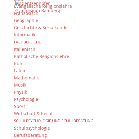
Evangelische Religionslehre
Französisch
Kontakt Webteam
Geographie
Kontaktieren Sie das Webteam
hier
.
Geschichte & Sozialkunde
Informatik
FACHBEREICHE
Italienisch
Katholische Religionslehre
Kunst
Latein
Mathematik
© 2015-2017 Dientzenhofer-Gymnasium Bamberg -
Musik
Von Hand erstellt. Mit viel
,
und
!
Physik
Psychologie
Sport
Wirtschaft & Recht
SCHULPSYCHOLOGIE UND SCHULBERATUNG
Schulpsychologie
Berufsberatung