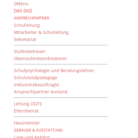
Menu
DAS DG
ANSPRECHPARTNER
Schulleitung
Mitarbeiter & Schulleitung
Sekretariat
Stufenbetreuer
Oberstufenkoordinatoren
Schulpsychologie und Beratungslehrer
Schulsozialpädagoge
Inklusionsbeauftragte
Ansprechpartner Ausland
Kunst am Bau
Leitung OGTS
von
Dientzenhofer-Gymnasium
|
18. November 2017
Elternbeirat
Hausmeister
GEBÄUDE & AUSSTATTUNG
Kunst am Bau an einem ungewöhnlichen Ort
Lage und Anfahrt