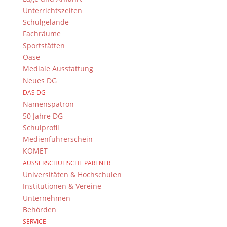
Unterrichtszeiten
Die Schüler und Schülerinnen der Klasse 8c am
Schulgelände
Dientzenhofer-Gymnasium staunten nicht schlecht
Fachräume
als plötzlich anstelle ihres Englischlehrers der
Sportstätten
Geschäftsführer der Brose Baskets Bamberg,
Oase
Wolfgang Heyder, im Klassenzimmer erschien.
Mediale Ausstattung
Neues DG
DAS DG
Im Rahmen der Einführung der „Sportklasse“ am
Namenspatron
Dientzenhofer-Gymnasium besuchte Heyder, der
50 Jahre DG
1976 selbst hier das Abitur machte, die jungen
Schulprofil
Leistungssportler und in einem 40-minütigen, sehr
Medienführerschein
engagierten Vortrag, berichtete er ausführlich über
KOMET
die Herausforderungen und Aufgaben in seiner
AUSSERSCHULISCHE PARTNER
langen Trainerlaufbahn und als Geschäftsführer des
Universitäten & Hochschulen
Deutschen Meisters. Dabei plauderte er auch ein
Institutionen & Vereine
bisschen aus dem „Nähkästchen“ und ging ebenfalls
Unternehmen
auf Fragen der Mittelstufenschüler ein.
Behörden
Diesen Achtklässlern hat das DG in diesem Schuljahr
SERVICE