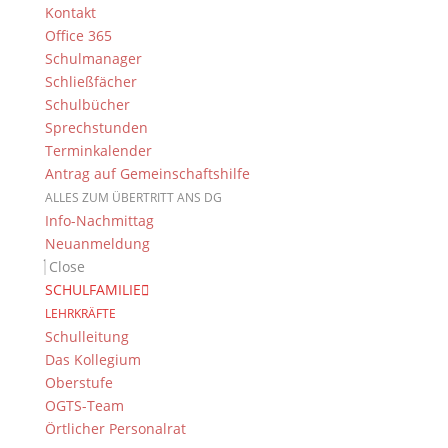
mit der Einführung der „Sportklasse“ ein besonderes
Kontakt
Gewicht verliehen. Seit Jahrzehnten gibt es am
Office 365
Dientzenhofer-Gymnasium viele sehr gute Sportler
Schulmanager
und Sportlerinnen, die an einer Vielzahl von außer-
Schließfächer
und innerschulischen Sportwettkämpfen teilnehmen
Schulbücher
und dort beeindruckende Leistungen erzielen. Es
Sprechstunden
kommt nicht von ungefähr, dass das DG bereits
Terminkalender
achtmal Bundessieger bei „Jugend trainiert für
Antrag auf Gemeinschaftshilfe
Olympia“ war und sage und schreibe über 100
ALLES ZUM ÜBERTRITT ANS DG
Landestitel erkämpfte.
Info-Nachmittag
Wir möchten an unserer Schule besonders
Neuanmeldung
talentierten jungen Sportlern es ermöglichen,
Close
leistungsorientiertes, intensives Training mit der
SCHULFAMILIE
Ausbildung an unserem Gymnasium zu verbinden.
LEHRKRÄFTE
Dazu versuchen wir diesen Schülern und
Schulleitung
Schülerinnen innerhalb des Schulalltags neben
Das Kollegium
optimalen Förderbedingungen auch die Möglichkeit
Oberstufe
schaffen zusätzlich trainieren zu können. Unterricht
OGTS-Team
und Training, Stundenplan und individuelle
Örtlicher Personalrat
Trainingsanforderungen werden aufeinander