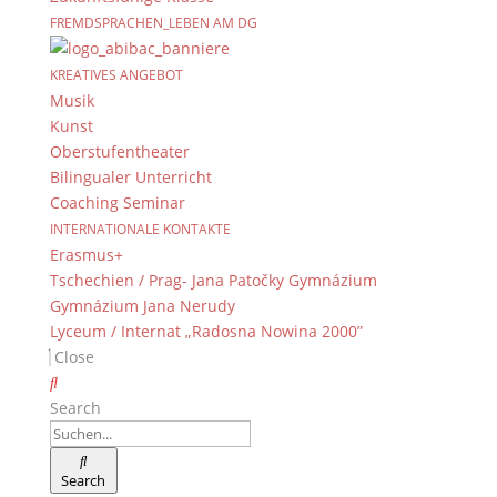
FREMDSPRACHEN_LEBEN AM DG
KREATIVES ANGEBOT
Newsarchiv
Musik
Newsarchiv
Kunst
Oberstufentheater
Bilingualer Unterricht
Coaching Seminar
INTERNATIONALE KONTAKTE
Erasmus+
Das DG
Tschechien / Prag- Jana Patočky Gymnázium
Dientzenhofer-Gymnasium Bamberg
Gymnázium Jana Nerudy
Feldkirchenstr. 20-22
Lyceum / Internat „Radosna Nowina 2000”
96052 Bamberg
Close
Tel.: +49 (0) 951 93 23 90
Search
Fax.: +49 (0) 951 93 23 92 0
E-Mail:
dg@stadt.bamberg.de
Search