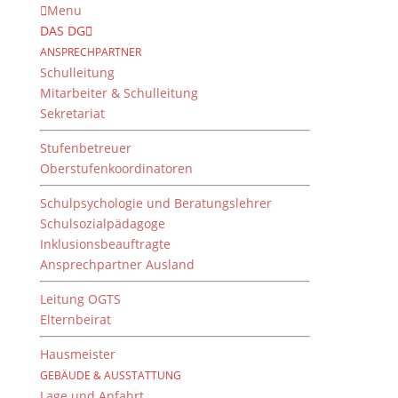
Menu
DAS DG
ANSPRECHPARTNER
Schulleitung
Mitarbeiter & Schulleitung
Sekretariat
Stufenbetreuer
Oberstufenkoordinatoren
Schulpsychologie und Beratungslehrer
Schulsozialpädagoge
Inklusionsbeauftragte
Ansprechpartner Ausland
Brose Baskets-Manager
Wolfgang Heyder in der
Leitung OGTS
Elternbeirat
„Sportklasse“
Hausmeister
von
Dientzenhofer-Gymnasium
|
21. Juni 2013
GEBÄUDE & AUSSTATTUNG
Lage und Anfahrt