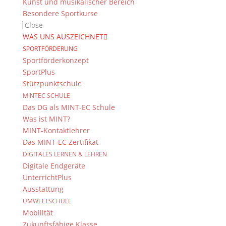
Kunst und musikalischer Bereich
Besondere Sportkurse
Wir möchten den Leistungssport der Schüler und
Close
Schülerinnen fördern, aber ohne
WAS UNS AUSZEICHNET
Vernachlässigung der schulischen Ausbildung.
SPORTFÖRDERUNG
Sportförderkonzept
SportPlus
Alle Vereinstrainer wurden über diese Planungen
Stützpunktschule
informiert und können jederzeit die angebotenen
Trainingsmöglichkeiten nutzen.
MINTEC SCHULE
Das DG als MINT-EC Schule
Mit der Einrichtung der „Sportklasse“ hat das
Was ist MINT?
Dientzenhofer-Gymnasium ein neues Kapitel in der
MINT-Kontaktlehrer
Fachschaft Sport aufgeschlagen, mit der
Das MINT-EC Zertifikat
berechtigten Hoffnung, dass der schwierige Spagat
DIGITALES LERNEN & LEHREN
zwischen Leistungssport und gymnasialer
Digitale Endgeräte
Ausbildung gelingen möge!
UnterrichtPlus
Ausstattung
UMWELTSCHULE
Mobilität
Suche
Zukunftsfähige Klasse