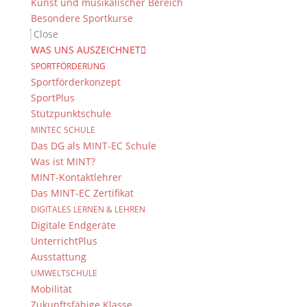
Kunst und musikalischer Bereich
Besondere Sportkurse
Close
WAS UNS AUSZEICHNET
SPORTFÖRDERUNG
Sportförderkonzept
SportPlus
Stützpunktschule
MINTEC SCHULE
Das DG als MINT-EC Schule
Was ist MINT?
MINT-Kontaktlehrer
Das MINT-EC Zertifikat
DIGITALES LERNEN & LEHREN
Digitale Endgeräte
UnterrichtPlus
Ausstattung
UMWELTSCHULE
Mobilität
Zukunftsfähige Klasse