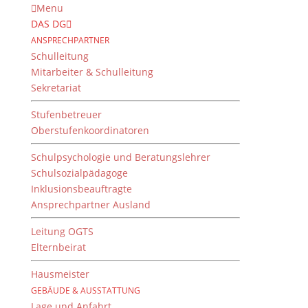
Menu
DAS DG
ANSPRECHPARTNER
Schulleitung
Mitarbeiter & Schulleitung
Sekretariat
Stufenbetreuer
Oberstufenkoordinatoren
Schulpsychologie und Beratungslehrer
Schulsozialpädagoge
Inklusionsbeauftragte
Ansprechpartner Ausland
Leo(n) Robertum
sequitur
Leitung OGTS
Elternbeirat
von
Dientzenhofer-Gymnasium
|
23. Januar 2015
Hausmeister
GEBÄUDE & AUSSTATTUNG
Lage und Anfahrt