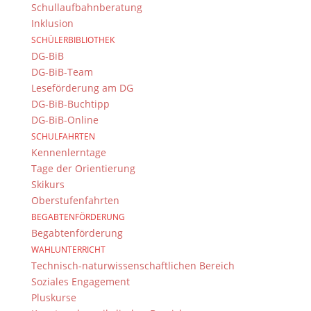
Schullaufbahnberatung
Inklusion
SCHÜLERBIBLIOTHEK
DG-BiB
© 2015-2017 Dientzenhofer-Gymnasium Bamberg -
DG-BiB-Team
Von Hand erstellt. Mit viel
,
und
!
Leseförderung am DG
DG-BiB-Buchtipp
DG-BiB-Online
SCHULFAHRTEN
Kennenlerntage
Tage der Orientierung
Skikurs
Oberstufenfahrten
BEGABTENFÖRDERUNG
Begabtenförderung
WAHLUNTERRICHT
Technisch-naturwissenschaftlichen Bereich
Soziales Engagement
Pluskurse