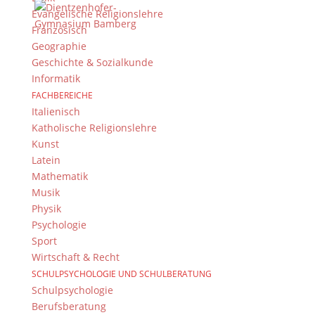
Impressum & Datenschutz
Evangelische Religionslehre
Französisch
Impressum
Geographie
Datenschutzerklärung
Geschichte & Sozialkunde
Kontakt
Informatik
© 2015-2022, Dientzenhofer-Gymnasium Bamberg
FACHBEREICHE
Italienisch
Immer Aktuell
Katholische Religionslehre
Kunst
Bleiben Sie immer auf dem neusten Stand und
Latein
folgen Sie uns auf Twitter
Mathematik
Folgen Sie dem
DG RSS Feed
.
Musik
Physik
Kontakt Webteam
Psychologie
Sport
Kontaktieren Sie das Webteam
hier
.
Wirtschaft & Recht
SCHULPSYCHOLOGIE UND SCHULBERATUNG
Schulpsychologie
Berufsberatung