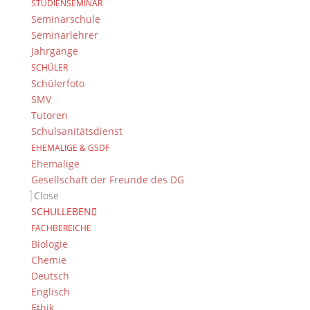
STUDIENSEMINAR
Seminarschule
Newsarchiv
Seminarlehrer
Jahrgänge
SCHÜLER
Schülerfoto
SMV
Das DG
Tutoren
Dientzenhofer-Gymnasium Bamberg
Schulsanitätsdienst
Feldkirchenstr. 20-22
EHEMALIGE & GSDF
96052 Bamberg
Ehemalige
Gesellschaft der Freunde des DG
Tel.: +49 (0) 951 93 23 90
Close
Fax.: +49 (0) 951 93 23 92 0
SCHULLEBEN
E-Mail:
dg@stadt.bamberg.de
FACHBEREICHE
Biologie
Kontakt & Ansprechpartner
Chemie
Deutsch
Senden Sie uns Ihre Nachricht.
Englisch
Ethik