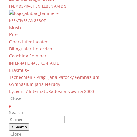
FREMDSPRACHEN_LEBEN AM DG
Mein Baum
KREATIVES ANGEBOT
von
Dientzenhofer-Gymnasium
|
30. Novembe
Musik
Kunst
Oberstufentheater
Bilingualer Unterricht
Das ganze Jahr haben sie “ihren” Baum beoba
Coaching Seminar
Ergebnis stolz in Händen. Und wahrscheinli
INTERNATIONALE KONTAKTE
eine Beziehung zu ihrem Baum aufgebaut.
Erasmus+
Tschechien / Prag- Jana Patočky Gymnázium
Wie heißt mein Baum?
Gymnázium Jana Nerudy
Welche Eigenschaften hat er? Welche Früchte t
Lyceum / Internat „Radosna Nowina 2000”
Welche Veränderungen bewirken die Jahres
Close
Leben Tiere im Baum? Wenn ja, welche und 
Search
Diesen und vielen a
Search
Die Veränderungen der Jahreszeiten:
Close