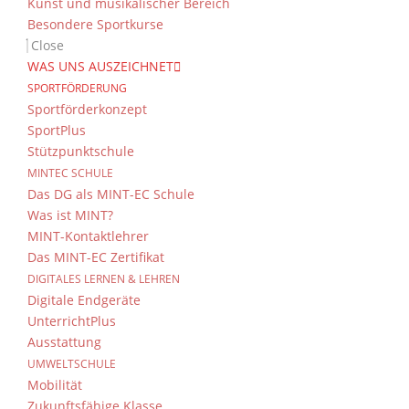
Kunst und musikalischer Bereich
Besondere Sportkurse
Close
WAS UNS AUSZEICHNET
SPORTFÖRDERUNG
Sportförderkonzept
SportPlus
Stützpunktschule
MINTEC SCHULE
Das DG als MINT-EC Schule
Was ist MINT?
MINT-Kontaktlehrer
Das MINT-EC Zertifikat
DIGITALES LERNEN & LEHREN
Digitale Endgeräte
UnterrichtPlus
Ausstattung
UMWELTSCHULE
Mobilität
Zukunftsfähige Klasse