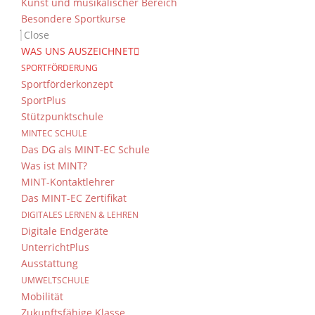
Kunst und musikalischer Bereich
Besondere Sportkurse
Close
WAS UNS AUSZEICHNET
SPORTFÖRDERUNG
Sportförderkonzept
SportPlus
Stützpunktschule
MINTEC SCHULE
Das DG als MINT-EC Schule
Was ist MINT?
MINT-Kontaktlehrer
Das MINT-EC Zertifikat
DIGITALES LERNEN & LEHREN
Digitale Endgeräte
UnterrichtPlus
Ausstattung
UMWELTSCHULE
Mobilität
Zukunftsfähige Klasse