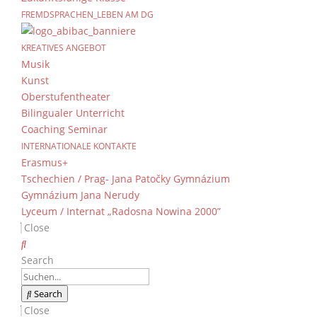
FREMDSPRACHEN_LEBEN AM DG
Neuanmeldung nun auc
KREATIVES ANGEBOT
von
Dientzenhofer-Gymnasium
|
4. Mai 2021
Musik
Kunst
Oberstufentheater
Ab sofort ist es möglich, sämtliche Anmeldeun
Bilingualer Unterricht
Übertrittszeugnis und Impfpass müssen Sie im
Coaching Seminar
Briefkasten am Haupteingang ist somit möglic
INTERNATIONALE KONTAKTE
Erasmus+
Die persönliche Anmeldung durch eine/-n Erz
Tschechien / Prag- Jana Patočky Gymnázium
folgenden Zeiten möglich:
Gymnázium Jana Nerudy
Montag bis
Lyceum / Internat „Radosna Nowina 2000”
Close
Frei
Search
Search
Close