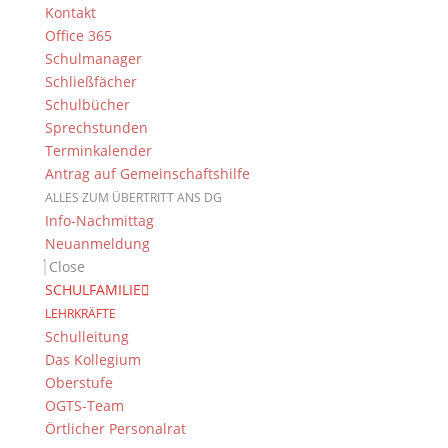
Kontakt
Office 365
Schulmanager
Schließfächer
Schulbücher
Das DG
Sprechstunden
Terminkalender
Dientzenhofer-Gymnasium Bamberg
Antrag auf Gemeinschaftshilfe
Feldkirchenstr. 20-22
96052 Bamberg
ALLES ZUM ÜBERTRITT ANS DG
Info-Nachmittag
Tel.: +49 (0) 951 93 23 90
Neuanmeldung
Fax.: +49 (0) 951 93 23 92 0
Close
E-Mail:
dg@stadt.bamberg.de
SCHULFAMILIE
LEHRKRÄFTE
Schulleitung
Kontakt & Ansprechpartner
Das Kollegium
Senden Sie uns Ihre Nachricht.
Oberstufe
OGTS-Team
Impressum & Datenschutz
Örtlicher Personalrat