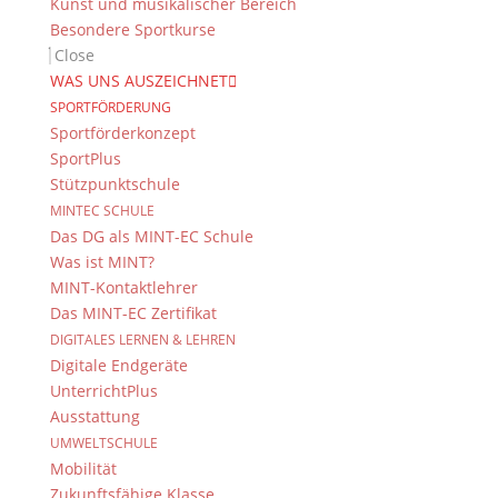
Kunst und musikalischer Bereich
Besondere Sportkurse
Close
WAS UNS AUSZEICHNET
SPORTFÖRDERUNG
Sportförderkonzept
SportPlus
Stützpunktschule
MINTEC SCHULE
Das DG als MINT-EC Schule
Was ist MINT?
MINT-Kontaktlehrer
Das MINT-EC Zertifikat
DIGITALES LERNEN & LEHREN
Digitale Endgeräte
UnterrichtPlus
Ausstattung
UMWELTSCHULE
Mobilität
Zukunftsfähige Klasse