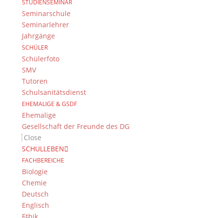
STUDIENSEMINAR
Impressum
Seminarschule
Datenschutzerklärung
Seminarlehrer
Kontakt
Jahrgänge
© 2015-2022, Dientzenhofer-Gymnasium Bamberg
SCHÜLER
Schülerfoto
Immer Aktuell
SMV
Tutoren
Bleiben Sie immer auf dem neusten Stand und
Schulsanitätsdienst
folgen Sie uns auf Twitter
EHEMALIGE & GSDF
Folgen Sie dem
DG RSS Feed
.
Ehemalige
Gesellschaft der Freunde des DG
Close
Kontakt Webteam
SCHULLEBEN
Kontaktieren Sie das Webteam
hier
.
FACHBEREICHE
Biologie
Chemie
Deutsch
Englisch
Ethik