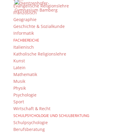
Evangelische Religionslehre
Französisch
© 2015-2017 Dientzenhofer-Gymnasium Bamberg -
Geographie
Von Hand erstellt. Mit viel
,
und
!
Geschichte & Sozialkunde
Informatik
FACHBEREICHE
Italienisch
Katholische Religionslehre
Kunst
Latein
Mathematik
Musik
Physik
Psychologie
Sport
Wirtschaft & Recht
SCHULPSYCHOLOGIE UND SCHULBERATUNG
Schulpsychologie
Berufsberatung