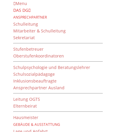
Menu
DAS DG
ANSPRECHPARTNER
Schulleitung
Mitarbeiter & Schulleitung
Sekretariat
Stufenbetreuer
Oberstufenkoordinatoren
Schulpsychologie und Beratungslehrer
Schulsozialpädagoge
Inklusionsbeauftragte
Ansprechpartner Ausland
Probenfahrt der
Ensembles
Leitung OGTS
Elternbeirat
von
Dientzenhofer-Gymnasium
|
11. April 2018
Hausmeister
GEBÄUDE & AUSSTATTUNG
Lage und Anfahrt