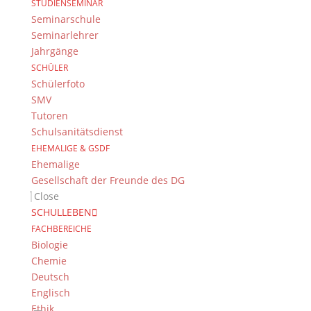
STUDIENSEMINAR
Seminarschule
Seminarlehrer
Jahrgänge
SCHÜLER
Schülerfoto
Suche
SMV
Tutoren
Schulsanitätsdienst
EHEMALIGE & GSDF
Newsarchiv
Ehemalige
Newsarchiv
Gesellschaft der Freunde des DG
Close
SCHULLEBEN
FACHBEREICHE
Biologie
Chemie
Das DG
Deutsch
Dientzenhofer-Gymnasium Bamberg
Englisch
Feldkirchenstr. 20-22
Ethik