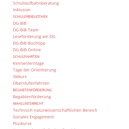
folgen Sie uns auf Twitter
Schullaufbahnberatung
Inklusion
Folgen Sie dem
DG RSS Feed
.
SCHÜLERBIBLIOTHEK
DG-BiB
Kontakt Webteam
DG-BiB-Team
Leseförderung am DG
Kontaktieren Sie das Webteam
hier
.
DG-BiB-Buchtipp
DG-BiB-Online
SCHULFAHRTEN
Kennenlerntage
Tage der Orientierung
Skikurs
Oberstufenfahrten
BEGABTENFÖRDERUNG
© 2015-2017 Dientzenhofer-Gymnasium Bamberg -
Begabtenförderung
Von Hand erstellt. Mit viel
,
und
!
WAHLUNTERRICHT
Technisch-naturwissenschaftlichen Bereich
Soziales Engagement
Pluskurse