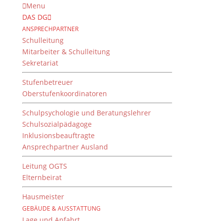
Menu
DAS DG
ANSPRECHPARTNER
Schulleitung
Mitarbeiter & Schulleitung
Sekretariat
Stufenbetreuer
Oberstufenkoordinatoren
Schulpsychologie und Beratungslehrer
Schulsozialpädagoge
Inklusionsbeauftragte
Ansprechpartner Ausland
Pugnate! – Testudo!
Leitung OGTS
von
Brigitte Ludwig
|
15. März 2023
Elternbeirat
Hausmeister
GEBÄUDE & AUSSTATTUNG
Kämpft! – Schildkröte!
Lage und Anfahrt