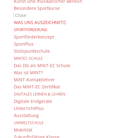
Kunst und musikalischer Bereich
Besondere Sportkurse
Close
WAS UNS AUSZEICHNET
SPORTFÖRDERUNG
Sportförderkonzept
SportPlus
Stützpunktschule
MINTEC SCHULE
Das DG als MINT-EC Schule
Was ist MINT?
MINT-Kontaktlehrer
Das MINT-EC Zertifikat
DIGITALES LERNEN & LEHREN
Digitale Endgeräte
UnterrichtPlus
Ausstattung
UMWELTSCHULE
Mobilität
Zukunftsfähige Klasse