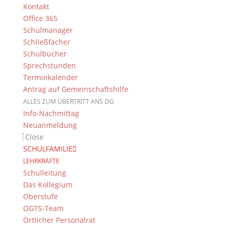
Kontakt
Unsere Schulleiterin, Frau Cleary, lobte den
Office 365
engagierten Einsatz der verschiedenen Klassen des
Schulmanager
DGs sowie die gelungene Organisation dieser Aktion.
Schließfächer
Diese Initiative zeigt, wie gemeinsames Engagement
Schulbücher
nicht nur die Schulgemeinschaft verbindet, sondern
Sprechstunden
auch Brücken von Bamberg bis nach Afrika schlägt –
Terminkalender
ein beeindruckendes Zeichen für globale Solidarität
Antrag auf Gemeinschaftshilfe
und Verantwortung.
ALLES ZUM ÜBERTRITT ANS DG
Info-Nachmittag
Die Fachschaft Französisch
Neuanmeldung
Close
SCHULFAMILIE
LEHRKRÄFTE
Schulleitung
Das Kollegium
Suche
Oberstufe
OGTS-Team
Örtlicher Personalrat