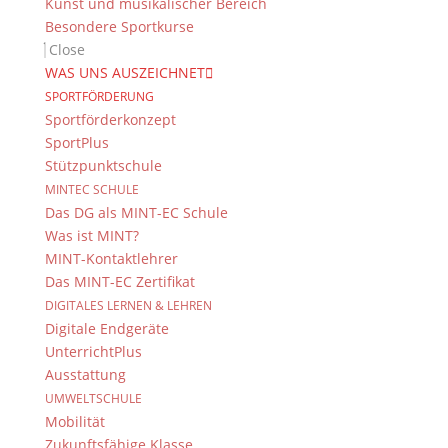
Kunst und musikalischer Bereich
Besondere Sportkurse
Close
WAS UNS AUSZEICHNET
SPORTFÖRDERUNG
Sportförderkonzept
SportPlus
Stützpunktschule
MINTEC SCHULE
Das DG als MINT-EC Schule
Was ist MINT?
MINT-Kontaktlehrer
Das MINT-EC Zertifikat
DIGITALES LERNEN & LEHREN
Digitale Endgeräte
UnterrichtPlus
Ausstattung
UMWELTSCHULE
Mobilität
Zukunftsfähige Klasse