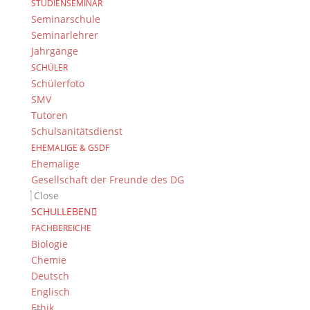
STUDIENSEMINAR
Newsarchiv
Seminarschule
Newsarchiv
Seminarlehrer
Jahrgänge
SCHÜLER
Schülerfoto
SMV
Tutoren
Das DG
Schulsanitätsdienst
Dientzenhofer-Gymnasium Bamberg
EHEMALIGE & GSDF
Feldkirchenstr. 20-22
Ehemalige
96052 Bamberg
Gesellschaft der Freunde des DG
Close
Tel.: +49 (0) 951 93 23 90
SCHULLEBEN
Fax.: +49 (0) 951 93 23 92 0
FACHBEREICHE
E-Mail:
dg@stadt.bamberg.de
Biologie
Chemie
Kontakt & Ansprechpartner
Deutsch
Englisch
Senden Sie uns Ihre Nachricht.
Ethik