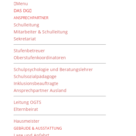
Menu
DAS DG
ANSPRECHPARTNER
Schulleitung
Mitarbeiter & Schulleitung
Sekretariat
Stufenbetreuer
Oberstufenkoordinatoren
Schulpsychologie und Beratungslehrer
Schulsozialpädagoge
Inklusionsbeauftragte
Ansprechpartner Ausland
Spendenübergabe an das
Collège Saint Gabriel in
Leitung OGTS
Elternbeirat
Thiès, Senegal
Hausmeister
von
Dientzenhofer-Gymnasium
|
21. Februar 2025
GEBÄUDE & AUSSTATTUNG
Lage und Anfahrt