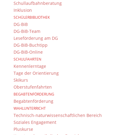
Schullaufbahnberatung
Inklusion
SCHÜLERBIBLIOTHEK
DG-BiB
DG-BiB-Team
© 2015-2017 Dientzenhofer-Gymnasium Bamberg -
Leseförderung am DG
Von Hand erstellt. Mit viel
,
und
!
DG-BiB-Buchtipp
DG-BiB-Online
SCHULFAHRTEN
Kennenlerntage
Tage der Orientierung
Skikurs
Oberstufenfahrten
BEGABTENFÖRDERUNG
Begabtenförderung
WAHLUNTERRICHT
Technisch-naturwissenschaftlichen Bereich
Soziales Engagement
Pluskurse