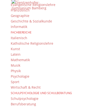
Evangelische Religionslehre
Impressum & Datenschutz
Französisch
Geographie
Impressum
Geschichte & Sozialkunde
Datenschutzerklärung
Informatik
Kontakt
© 2015-2022, Dientzenhofer-Gymnasium Bamberg
FACHBEREICHE
Italienisch
Katholische Religionslehre
Immer Aktuell
Kunst
Latein
Bleiben Sie immer auf dem neusten Stand und
Mathematik
folgen Sie uns auf Twitter
Musik
Folgen Sie dem
DG RSS Feed
.
Physik
Psychologie
Kontakt Webteam
Sport
Wirtschaft & Recht
Kontaktieren Sie das Webteam
hier
.
SCHULPSYCHOLOGIE UND SCHULBERATUNG
Schulpsychologie
Berufsberatung