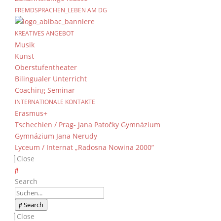
FREMDSPRACHEN_LEBEN AM DG
Tage der Orientierung
KREATIVES ANGEBOT
von
Dientzenhofer-Gymnasium
|
12. Januar 2
Musik
Kunst
Oberstufentheater
Vom 27.11. – 29.11.2023 besuchte unsere Klas
Bilingualer Unterricht
bei Ebermannstadt, für die alljährlichen Orien
Coaching Seminar
Direkt nach der Ankunft auf Burg Feuerstein, 
INTERNATIONALE KONTAKTE
Erasmus+
Anschließend haben wir zusammen mit unseren 
Tschechien / Prag- Jana Patočky Gymnázium
uns miteinander vertraut zu machen. Um 15 U
Gymnázium Jana Nerudy
kurzen Pause ging es mit dem Programm los. U
Lyceum / Internat „Radosna Nowina 2000”
„Klassencheck“, während die 9f sich mit den 
Close
zum Abendessen spielten wir weitere Gruppensp
der/die“ oder „Haki hackt Hackfleisch“. Kurz
Search
weiter. Die geplante Nachtwanderung ist wegen
Wir trafen uns alle zusammen mit der andere
ausklingen zu lassen.
Search
Close