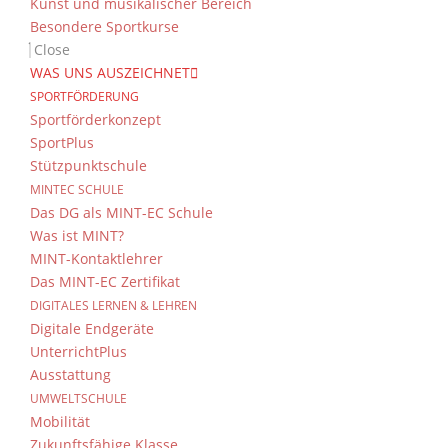
Kunst und musikalischer Bereich
Besondere Sportkurse
Close
WAS UNS AUSZEICHNET
SPORTFÖRDERUNG
Sportförderkonzept
SportPlus
Stützpunktschule
MINTEC SCHULE
Das DG als MINT-EC Schule
Was ist MINT?
MINT-Kontaktlehrer
Das MINT-EC Zertifikat
DIGITALES LERNEN & LEHREN
Digitale Endgeräte
UnterrichtPlus
Ausstattung
UMWELTSCHULE
Mobilität
Zukunftsfähige Klasse