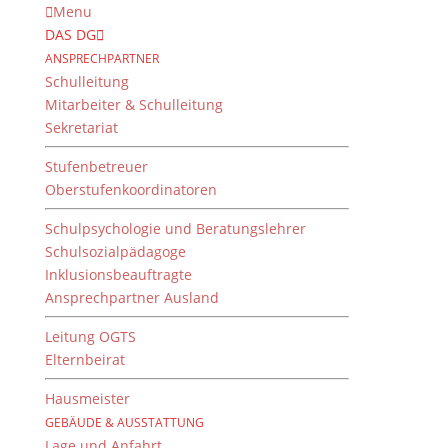
Menu
DAS DG
ANSPRECHPARTNER
Schulleitung
Mitarbeiter & Schulleitung
Sekretariat
Stufenbetreuer
Oberstufenkoordinatoren
Schulpsychologie und Beratungslehrer
Schulsozialpädagoge
Inklusionsbeauftragte
Ansprechpartner Ausland
Tage der Orientierung
2025
Leitung OGTS
Elternbeirat
von
Jens Bodenstab
|
20. Dezember 2025
Hausmeister
GEBÄUDE & AUSSTATTUNG
Lage und Anfahrt