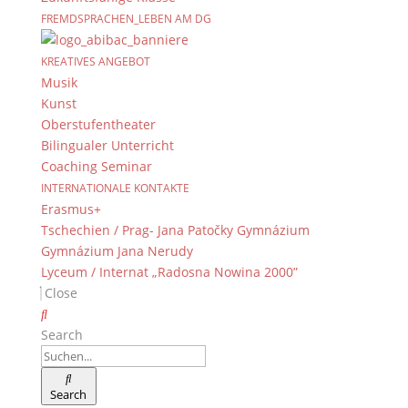
FREMDSPRACHEN_LEBEN AM DG
Immer Aktuell
KREATIVES ANGEBOT
Bleiben Sie immer auf dem neusten Stand und
Musik
folgen Sie uns auf Twitter
Kunst
Oberstufentheater
Folgen Sie dem
DG RSS Feed
.
Bilingualer Unterricht
Coaching Seminar
Kontakt Webteam
INTERNATIONALE KONTAKTE
Kontaktieren Sie das Webteam
hier
.
Erasmus+
Tschechien / Prag- Jana Patočky Gymnázium
Gymnázium Jana Nerudy
Lyceum / Internat „Radosna Nowina 2000”
Close
Search
© 2015-2017 Dientzenhofer-Gymnasium Bamberg -
Search
Von Hand erstellt. Mit viel
,
und
!