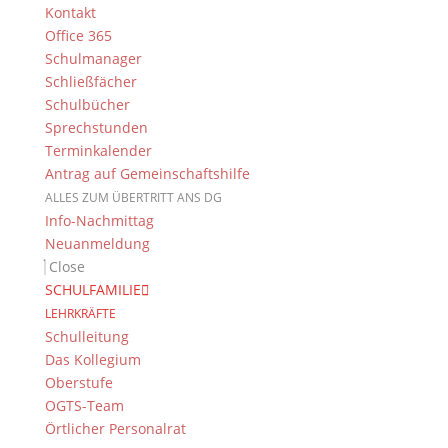
Kontakt
Office 365
Schulmanager
Schließfächer
Schulbücher
Sprechstunden
Terminkalender
Antrag auf Gemeinschaftshilfe
ALLES ZUM ÜBERTRITT ANS DG
Info-Nachmittag
Mit Spielen und Aufgaben zum Thema „Liebe,
Neuanmeldung
Freundschaft, Partnerschaft“ wurde nach dem Essen
Close
ein sanfter Einstieg in die gemeinsame Zeit sowie ein
SCHULFAMILIE
erstes Kennenlernen ermöglicht. Nach dem
LEHRKRÄFTE
Abendessen stand eine Fackelwanderung auf dem
Schulleitung
Programm. Da das Gelände jedoch aufgeweicht war,
Das Kollegium
blieben schmutzige Schuhe und Hosenbeine nicht
Oberstufe
aus. Abgesehen davon war das Feedback durchweg
OGTS-Team
positiv. In der anschließenden Klassenrunde wurde
Örtlicher Personalrat
noch ein Ratespiel veranstaltet, bevor die Bettruhe –