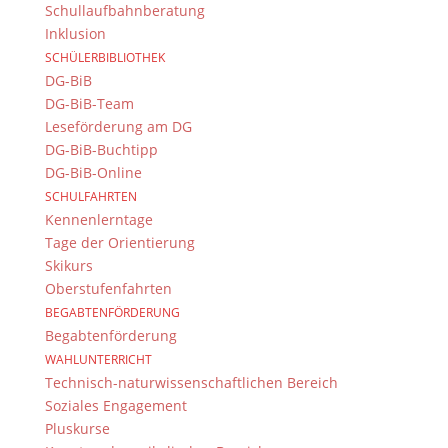
Schullaufbahnberatung
Rückmeldung.
Inklusion
Damit ging eine gelungene und abwechslungsreiche
SCHÜLERBIBLIOTHEK
Klassenfahrt zu Ende, an die wir gern zurückdenken
DG-BiB
werden.
DG-BiB-Team
Leseförderung am DG
Kilian Dietz, Jakob Dörfler, 9d
DG-BiB-Buchtipp
DG-BiB-Online
SCHULFAHRTEN
Kennenlerntage
Suche
Tage der Orientierung
Skikurs
Oberstufenfahrten
BEGABTENFÖRDERUNG
Newsarchiv
Begabtenförderung
Newsarchiv
WAHLUNTERRICHT
Technisch-naturwissenschaftlichen Bereich
Soziales Engagement
Pluskurse