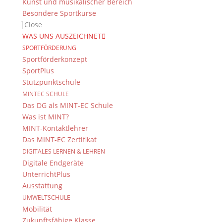
Kunst und musikalischer Bereich
Besondere Sportkurse
Das DG
Close
Dientzenhofer-Gymnasium Bamberg
WAS UNS AUSZEICHNET
Feldkirchenstr. 20-22
SPORTFÖRDERUNG
96052 Bamberg
Sportförderkonzept
SportPlus
Tel.: +49 (0) 951 93 23 90
Stützpunktschule
Fax.: +49 (0) 951 93 23 92 0
MINTEC SCHULE
E-Mail:
dg@stadt.bamberg.de
Das DG als MINT-EC Schule
Was ist MINT?
Kontakt & Ansprechpartner
MINT-Kontaktlehrer
Das MINT-EC Zertifikat
Senden Sie uns Ihre Nachricht.
DIGITALES LERNEN & LEHREN
Digitale Endgeräte
Impressum & Datenschutz
UnterrichtPlus
Impressum
Ausstattung
Datenschutzerklärung
UMWELTSCHULE
Kontakt
Mobilität
© 2015-2022, Dientzenhofer-Gymnasium Bamberg
Zukunftsfähige Klasse