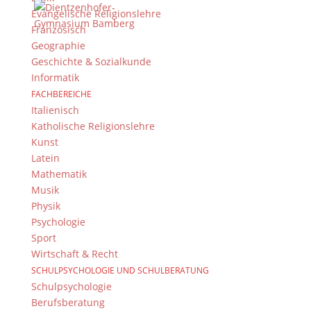
Evangelische Religionslehre
Französisch
Geographie
Newsarchiv
Geschichte & Sozialkunde
Newsarchiv
Informatik
FACHBEREICHE
Italienisch
Katholische Religionslehre
Kunst
Latein
Das DG
Mathematik
Dientzenhofer-Gymnasium Bamberg
Musik
Feldkirchenstr. 20-22
Physik
96052 Bamberg
Psychologie
Sport
Tel.: +49 (0) 951 93 23 90
Wirtschaft & Recht
Fax.: +49 (0) 951 93 23 92 0
SCHULPSYCHOLOGIE UND SCHULBERATUNG
E-Mail:
dg@stadt.bamberg.de
Schulpsychologie
Berufsberatung