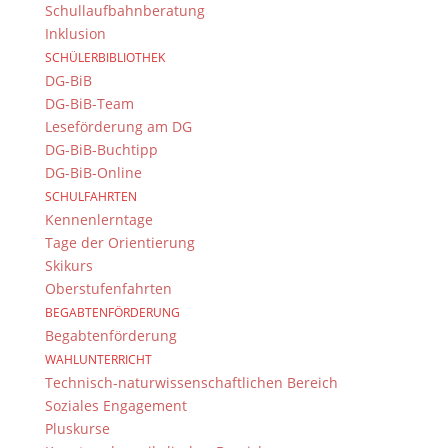
Kontakt & Ansprechpartner
Schullaufbahnberatung
Inklusion
Senden Sie uns Ihre Nachricht.
SCHÜLERBIBLIOTHEK
DG-BiB
Impressum & Datenschutz
DG-BiB-Team
Impressum
Leseförderung am DG
Datenschutzerklärung
DG-BiB-Buchtipp
Kontakt
DG-BiB-Online
© 2015-2022, Dientzenhofer-Gymnasium Bamberg
SCHULFAHRTEN
Kennenlerntage
Tage der Orientierung
Immer Aktuell
Skikurs
Bleiben Sie immer auf dem neusten Stand und
Oberstufenfahrten
folgen Sie uns auf Twitter
BEGABTENFÖRDERUNG
Begabtenförderung
Folgen Sie dem
DG RSS Feed
.
WAHLUNTERRICHT
Technisch-naturwissenschaftlichen Bereich
Kontakt Webteam
Soziales Engagement
Pluskurse
Kontaktieren Sie das Webteam
hier
.