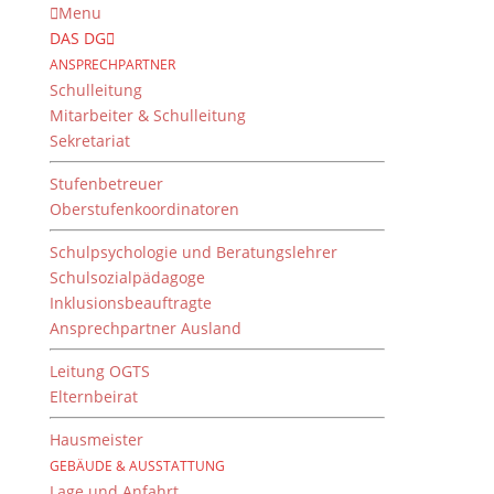
Menu
DAS DG
ANSPRECHPARTNER
Schulleitung
Mitarbeiter & Schulleitung
Sekretariat
Stufenbetreuer
Oberstufenkoordinatoren
Schulpsychologie und Beratungslehrer
Schulsozialpädagoge
Inklusionsbeauftragte
Ansprechpartner Ausland
Theaterpreis, der
Leitung OGTS
von
d.stoecker
|
22. Juli 2020
Elternbeirat
Hausmeister
GEBÄUDE & AUSSTATTUNG
CC-Buchner
Preis für die Theatergruppe des DG –
Lage und Anfahrt
oder nachdem der Zeppelin geflogen ist…