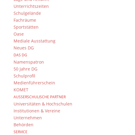
Unterrichtszeiten
Am Ende einer zweijährigen Phase des Arbeitens an
Schulgelände
dem Stück
Kasimir und Karoline
von Ödön von
Fachräume
Horváth fällt man gemeinhin gerne in ein Loch und
Sportstätten
hängt noch eine Weile den Erinnerungen nach. Wie
Oase
war das noch mal bei den
Bayerischen Theatertagen
in
Mediale Ausstattung
Vaterstetten und wie beim
Schultheater der Länder
in
Neues DG
Halle. Schlimmer noch wird die bluesige Stimmung,
DAS DG
wenn Einladungen wie die zu den
Internationalen
Namenspatron
Amateurtheatertagen
in Friedrichshafen
50 Jahre DG
coronabedingt platzen. Das gleiche Schicksal ereilte
Schulprofil
dann auch die ursprünglich für den April angesetzte
Medienführerschein
Verleihung des CC-Buchner Preises an die
KOMET
Oberstufentheatergruppe des DG durch den KS:BAM
AUSSERSCHULISCHE PARTNER
(Kulturservice der Stad Bamberg). Doch zumindest
Universitäten & Hochschulen
diese Preisverleihung wurde nun – wenn auch in
Institutionen & Vereine
publikumslosem Rahmen – nachgeholt. Und so
Unternehmen
trafen sich am Donnerstag, den 16.07.2020 um 16:00
Behörden
die kulturell Bewegten der Stadt Bamberg um unter
SERVICE