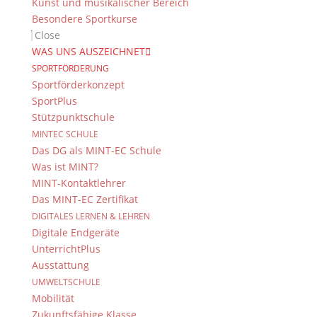
Kunst und musikalischer Bereich
Besondere Sportkurse
Close
WAS UNS AUSZEICHNET
SPORTFÖRDERUNG
Sportförderkonzept
SportPlus
Stützpunktschule
© 2015-2017 Dientzenhofer-Gymnasium Bamberg -
MINTEC SCHULE
Von Hand erstellt. Mit viel
,
und
!
Das DG als MINT-EC Schule
Was ist MINT?
MINT-Kontaktlehrer
Das MINT-EC Zertifikat
DIGITALES LERNEN & LEHREN
Digitale Endgeräte
UnterrichtPlus
Ausstattung
UMWELTSCHULE
Mobilität
Zukunftsfähige Klasse