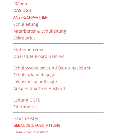
Menu
DAS DG
ANSPRECHPARTNER
Schulleitung
Mitarbeiter & Schulleitung
Sekretariat
Stufenbetreuer
Oberstufenkoordinatoren
Schulpsychologie und Beratungslehrer
Schulsozialpädagoge
Inklusionsbeauftragte
Ansprechpartner Ausland
UnterrichtPlus
Leitung OGTS
von
Dientzenhofer-Gymnasium
|
1. Juni 2022
Elternbeirat
Hausmeister
GEBÄUDE & AUSSTATTUNG
UnterrichtPlus
Lage und Anfahrt