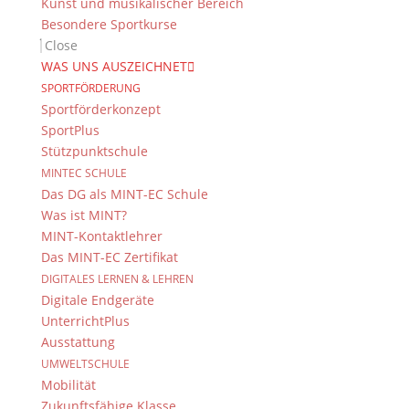
Kunst und musikalischer Bereich
Besondere Sportkurse
Close
WAS UNS AUSZEICHNET
SPORTFÖRDERUNG
Sportförderkonzept
SportPlus
© 2015-2017 Dientzenhofer-Gymnasium Bamberg -
Stützpunktschule
Von Hand erstellt. Mit viel
,
und
!
MINTEC SCHULE
Das DG als MINT-EC Schule
Was ist MINT?
MINT-Kontaktlehrer
Das MINT-EC Zertifikat
DIGITALES LERNEN & LEHREN
Digitale Endgeräte
UnterrichtPlus
Ausstattung
UMWELTSCHULE
Mobilität
Zukunftsfähige Klasse