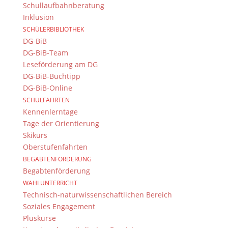
Schullaufbahnberatung
Senden Sie uns Ihre Nachricht.
Inklusion
SCHÜLERBIBLIOTHEK
Impressum & Datenschutz
DG-BiB
DG-BiB-Team
Impressum
Leseförderung am DG
Datenschutzerklärung
DG-BiB-Buchtipp
Kontakt
DG-BiB-Online
© 2015-2022, Dientzenhofer-Gymnasium Bamberg
SCHULFAHRTEN
Kennenlerntage
Immer Aktuell
Tage der Orientierung
Skikurs
Bleiben Sie immer auf dem neusten Stand und
Oberstufenfahrten
folgen Sie uns auf Twitter
BEGABTENFÖRDERUNG
Folgen Sie dem
DG RSS Feed
.
Begabtenförderung
WAHLUNTERRICHT
Technisch-naturwissenschaftlichen Bereich
Kontakt Webteam
Soziales Engagement
Kontaktieren Sie das Webteam
hier
.
Pluskurse