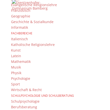
Evangelische Religionslehre
Französisch
Newsarchiv
Geographie
Geschichte & Sozialkunde
Newsarchiv
Informatik
FACHBEREICHE
Italienisch
Katholische Religionslehre
Kunst
Das DG
Latein
Mathematik
Dientzenhofer-Gymnasium Bamberg
Musik
Feldkirchenstr. 20-22
Physik
96052 Bamberg
Psychologie
Tel.: +49 (0) 951 93 23 90
Sport
Fax.: +49 (0) 951 93 23 92 0
Wirtschaft & Recht
E-Mail:
dg@stadt.bamberg.de
SCHULPSYCHOLOGIE UND SCHULBERATUNG
Schulpsychologie
Berufsberatung
Kontakt & Ansprechpartner