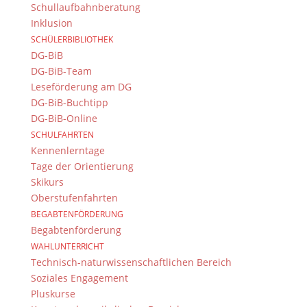
Schullaufbahnberatung
Kontakt Webteam
Inklusion
SCHÜLERBIBLIOTHEK
Kontaktieren Sie das Webteam
hier
.
DG-BiB
DG-BiB-Team
Leseförderung am DG
DG-BiB-Buchtipp
DG-BiB-Online
SCHULFAHRTEN
Kennenlerntage
Tage der Orientierung
© 2015-2017 Dientzenhofer-Gymnasium Bamberg -
Skikurs
Von Hand erstellt. Mit viel
,
und
!
Oberstufenfahrten
BEGABTENFÖRDERUNG
Begabtenförderung
WAHLUNTERRICHT
Technisch-naturwissenschaftlichen Bereich
Soziales Engagement
Pluskurse