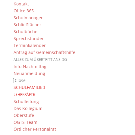
Kontakt
Office 365
Schulmanager
Schließfächer
Schulbücher
Sprechstunden
Terminkalender
Antrag auf Gemeinschaftshilfe
ALLES ZUM ÜBERTRITT ANS DG
Info-Nachmittag
Neuanmeldung
Close
SCHULFAMILIE
LEHRKRÄFTE
Das Stück
″Visitors from planet Mars″
hat die Klasse 5c
Schulleitung
am 20. März 2019 bei dem „Gesellschaft der Freunde
Das Kollegium
des DG“-Abend für die fünften Klassen aufgeführt.
Oberstufe
OGTS-Team
Örtlicher Personalrat