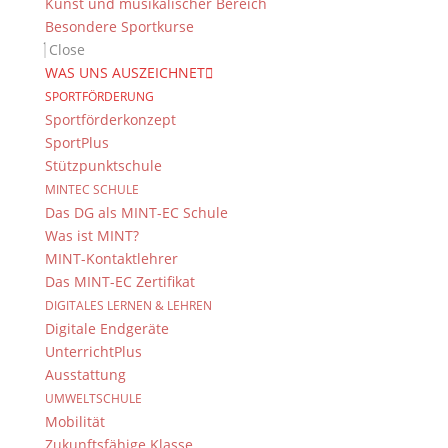
Kunst und musikalischer Bereich
Besondere Sportkurse
Close
WAS UNS AUSZEICHNET
SPORTFÖRDERUNG
Sportförderkonzept
SportPlus
Stützpunktschule
MINTEC SCHULE
Das DG als MINT-EC Schule
Was ist MINT?
MINT-Kontaktlehrer
Das MINT-EC Zertifikat
DIGITALES LERNEN & LEHREN
Digitale Endgeräte
UnterrichtPlus
Ausstattung
UMWELTSCHULE
Mobilität
Zukunftsfähige Klasse