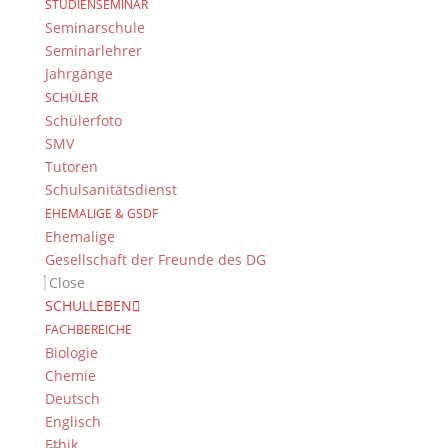
STUDIENSEMINAR
Seminarschule
Seminarlehrer
Suche
Jahrgänge
SCHÜLER
Schülerfoto
SMV
Newsarchiv
Tutoren
Newsarchiv
Schulsanitätsdienst
EHEMALIGE & GSDF
Ehemalige
Gesellschaft der Freunde des DG
Close
SCHULLEBEN
Das DG
FACHBEREICHE
Dientzenhofer-Gymnasium Bamberg
Biologie
Feldkirchenstr. 20-22
Chemie
96052 Bamberg
Deutsch
Englisch
Tel.: +49 (0) 951 93 23 90
Ethik