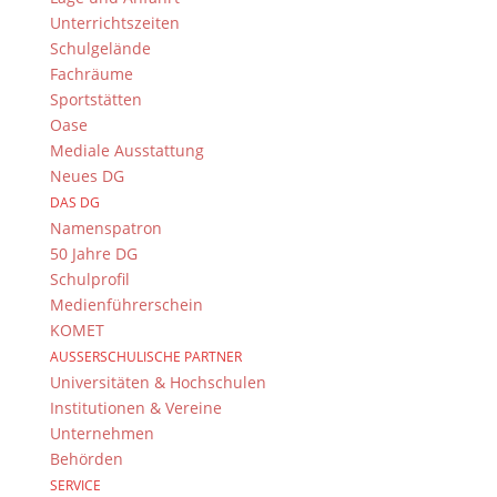
Unterrichtszeiten
auf der Erde einmal vorbeischauen? Aber werden sie
Schulgelände
von uns Menschen begeistert sein? Werden sie
Fachräume
bleiben?
Sportstätten
Oase
Mediale Ausstattung
Neues DG
DAS DG
Namenspatron
50 Jahre DG
Schulprofil
Medienführerschein
KOMET
AUSSERSCHULISCHE PARTNER
Universitäten & Hochschulen
Institutionen & Vereine
Unternehmen
Behörden
SERVICE