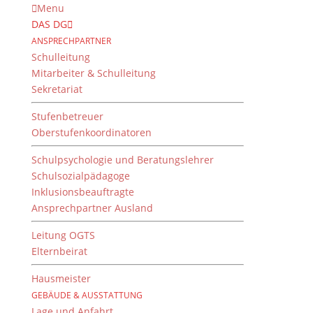
Menu
DAS DG
ANSPRECHPARTNER
Schulleitung
Mitarbeiter & Schulleitung
Sekretariat
Stufenbetreuer
Oberstufenkoordinatoren
Schulpsychologie und Beratungslehrer
Schulsozialpädagoge
Inklusionsbeauftragte
Ansprechpartner Ausland
Visitors from planet Mars
Leitung OGTS
von
Gertrud Merz
|
25. April 2019
Elternbeirat
Hausmeister
GEBÄUDE & AUSSTATTUNG
Es ist Frühling, alles grünt und blüht. Verwundert es
Lage und Anfahrt
da, dass auch kleine grüne Marsmännchen bei uns