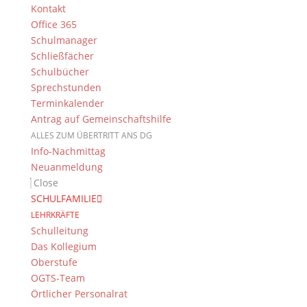
Kontakt
Office 365
Schulmanager
Schließfächer
Schulbücher
Sprechstunden
Terminkalender
Antrag auf Gemeinschaftshilfe
Suche
ALLES ZUM ÜBERTRITT ANS DG
Info-Nachmittag
Neuanmeldung
Close
Newsarchiv
SCHULFAMILIE
LEHRKRÄFTE
Newsarchiv
Schulleitung
Das Kollegium
Oberstufe
OGTS-Team
Örtlicher Personalrat
Das DG