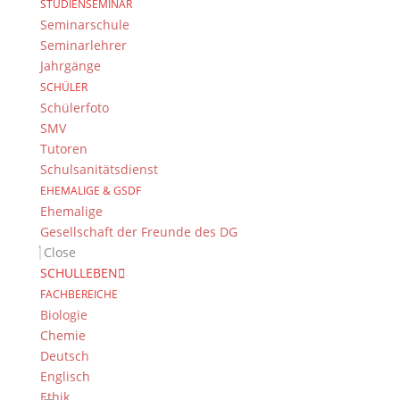
STUDIENSEMINAR
Seminarschule
Dientzenhofer-Gymnasium Bamberg
Seminarlehrer
Feldkirchenstr. 20-22
Jahrgänge
96052 Bamberg
SCHÜLER
Tel.: +49 (0) 951 93 23 90
Schülerfoto
Fax.: +49 (0) 951 93 23 92 0
SMV
E-Mail:
dg@stadt.bamberg.de
Tutoren
Schulsanitätsdienst
EHEMALIGE & GSDF
Kontakt & Ansprechpartner
Ehemalige
Senden Sie uns Ihre Nachricht.
Gesellschaft der Freunde des DG
Close
Impressum & Datenschutz
SCHULLEBEN
FACHBEREICHE
Impressum
Biologie
Datenschutzerklärung
Chemie
Kontakt
Deutsch
© 2015-2022, Dientzenhofer-Gymnasium Bamberg
Englisch
Ethik