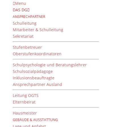
Menu
DAS DG
ANSPRECHPARTNER
Schulleitung
Mitarbeiter & Schulleitung
Sekretariat
Stufenbetreuer
Oberstufenkoordinatoren
Schulpsychologie und Beratungslehrer
Schulsozialpädagoge
Inklusionsbeauftragte
Ansprechpartner Ausland
W-Seminar “Wunderwerk
Körper” – spannende
Leitung OGTS
Elternbeirat
Fakten künstlerisch
umgesetzt
Hausmeister
GEBÄUDE & AUSSTATTUNG
von
Mai
|
18. Dezember 2022
Lage und Anfahrt