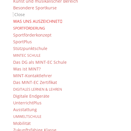
Kunst und musikalischer Bereich
Besondere Sportkurse
Close
WAS UNS AUSZEICHNET
SPORTFÖRDERUNG
Sportförderkonzept
SportPlus
Stützpunktschule
MINTEC SCHULE
Das DG als MINT-EC Schule
Was ist MINT?
MINT-Kontaktlehrer
Das MINT-EC Zertifikat
DIGITALES LERNEN & LEHREN
Digitale Endgeräte
UnterrichtPlus
Ausstattung
UMWELTSCHULE
Mobilität
Zukunftsfähige Klasse