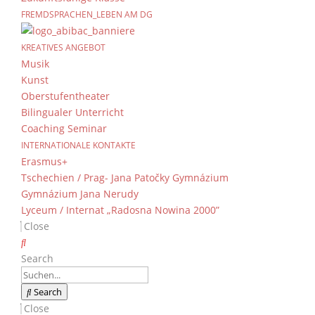
FREMDSPRACHEN_LEBEN AM DG
Wasser – eine klare S
KREATIVES ANGEBOT
von
Dientzenhofer-Gymnasium
|
11. April 202
Musik
Kunst
Oberstufentheater
Als wir an einem vernieselten Donnerstag-Vor
Bilingualer Unterricht
so sicher! Der erste Programmpunkt des dies
Coaching Seminar
führte uns in das Naturschutzgebiet „Saumain
INTERNATIONALE KONTAKTE
Probenbehältern, machten wir uns auf die Suc
Erasmus+
mindestens einem durchnässten Hosenbein wu
Tschechien / Prag- Jana Patočky Gymnázium
Plastikmüll, der am Ende in zwei große Plastik
Gymnázium Jana Nerudy
Lyceum / Internat „Radosna Nowina 2000”
Die Schülerinnen und Schüler der Unterstufe
Close
sie eine fachkundige Führung zum Thema „Vog
Nach dem Mittagessen bearbeiteten wir in f
Search
Lebensraum, als wirtschaftliches Gut und beg
beschäftigte sich mit den Gefahren achtlos w
Search
nur 350 Metern rund um die Jugendherberge s
Close