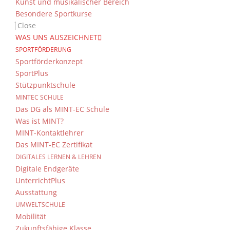
Kunst und musikalischer Bereich
Besondere Sportkurse
Close
WAS UNS AUSZEICHNET
SPORTFÖRDERUNG
Sportförderkonzept
SportPlus
Stützpunktschule
MINTEC SCHULE
Das DG als MINT-EC Schule
Was ist MINT?
MINT-Kontaktlehrer
Das MINT-EC Zertifikat
DIGITALES LERNEN & LEHREN
Digitale Endgeräte
UnterrichtPlus
Ausstattung
UMWELTSCHULE
Mobilität
Zukunftsfähige Klasse