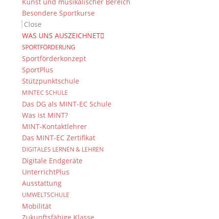
Kunst und musikalischer Bereich
folgen Sie uns auf Twitter
Besondere Sportkurse
Folgen Sie dem
DG RSS Feed
.
Close
WAS UNS AUSZEICHNET
Kontakt Webteam
SPORTFÖRDERUNG
Sportförderkonzept
Kontaktieren Sie das Webteam
hier
.
SportPlus
Stützpunktschule
MINTEC SCHULE
Das DG als MINT-EC Schule
Was ist MINT?
MINT-Kontaktlehrer
Das MINT-EC Zertifikat
DIGITALES LERNEN & LEHREN
© 2015-2017 Dientzenhofer-Gymnasium Bamberg -
Digitale Endgeräte
Von Hand erstellt. Mit viel
,
und
!
UnterrichtPlus
Ausstattung
UMWELTSCHULE
Mobilität
Zukunftsfähige Klasse