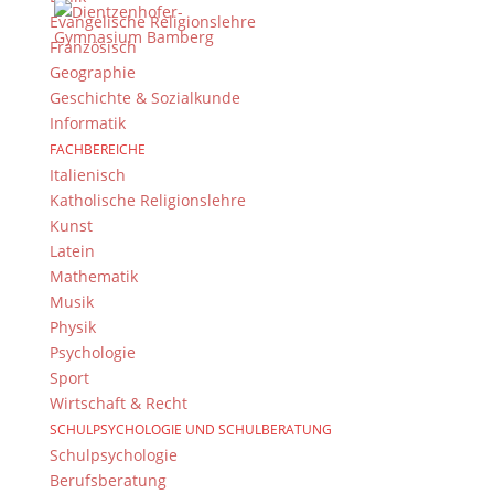
Evangelische Religionslehre
Französisch
Geographie
Geschichte & Sozialkunde
Informatik
Suche
FACHBEREICHE
Italienisch
Katholische Religionslehre
Kunst
Newsarchiv
Latein
Mathematik
Newsarchiv
Musik
Physik
Psychologie
Sport
Wirtschaft & Recht
Das DG
SCHULPSYCHOLOGIE UND SCHULBERATUNG
Schulpsychologie
Dientzenhofer-Gymnasium Bamberg
Berufsberatung
Feldkirchenstr. 20-22