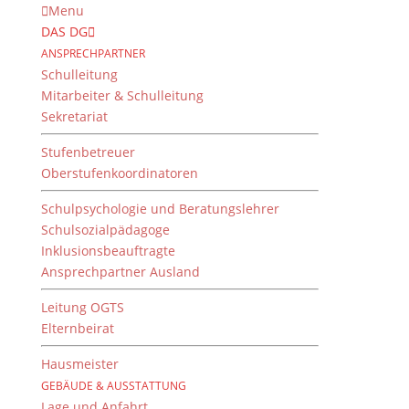
Menu
DAS DG
ANSPRECHPARTNER
Schulleitung
Mitarbeiter & Schulleitung
Sekretariat
Stufenbetreuer
Oberstufenkoordinatoren
Schulpsychologie und Beratungslehrer
Schulsozialpädagoge
Inklusionsbeauftragte
Ansprechpartner Ausland
Welcome to our school
Leitung OGTS
von
Gertrud Merz
|
3. März 2020
Elternbeirat
Hausmeister
GEBÄUDE & AUSSTATTUNG
Waren Sie schon einmal am Dientzenhofer-
Lage und Anfahrt