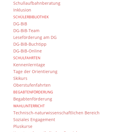
Schullaufbahnberatung
96052 Bamberg
Inklusion
Tel.: +49 (0) 951 93 23 90
SCHÜLERBIBLIOTHEK
Fax.: +49 (0) 951 93 23 92 0
DG-BiB
E-Mail:
dg@stadt.bamberg.de
DG-BiB-Team
Leseförderung am DG
DG-BiB-Buchtipp
Kontakt & Ansprechpartner
DG-BiB-Online
Senden Sie uns Ihre Nachricht.
SCHULFAHRTEN
Kennenlerntage
Impressum & Datenschutz
Tage der Orientierung
Skikurs
Impressum
Oberstufenfahrten
Datenschutzerklärung
BEGABTENFÖRDERUNG
Kontakt
Begabtenförderung
© 2015-2022, Dientzenhofer-Gymnasium Bamberg
WAHLUNTERRICHT
Technisch-naturwissenschaftlichen Bereich
Immer Aktuell
Soziales Engagement
Pluskurse
Bleiben Sie immer auf dem neusten Stand und