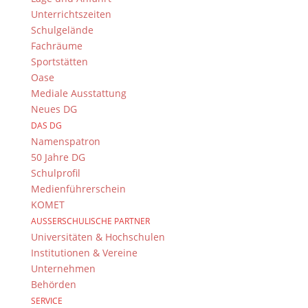
Gymnasium? Nein? Na, dann folgen Sie doch einfach
Unterrichtszeiten
den Schülerinnen und Schülern der Klasse 6c, die
Schulgelände
eine virtuelle englische Schulhausführung erstellt
Fachräume
haben, und schauen sich um.
Sportstätten
Oase
Klasse 6c & G. Merz
Mediale Ausstattung
Neues DG
DAS DG
Namenspatron
50 Jahre DG
Schulprofil
Medienführerschein
KOMET
AUSSERSCHULISCHE PARTNER
Universitäten & Hochschulen
Institutionen & Vereine
Unternehmen
Behörden
SERVICE