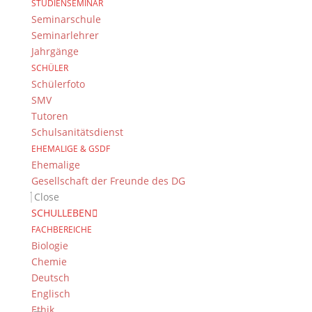
E-Mail:
dg@stadt.bamberg.de
STUDIENSEMINAR
Seminarschule
Seminarlehrer
Kontakt & Ansprechpartner
Jahrgänge
Senden Sie uns Ihre Nachricht.
SCHÜLER
Schülerfoto
SMV
Impressum & Datenschutz
Tutoren
Impressum
Schulsanitätsdienst
Datenschutzerklärung
EHEMALIGE & GSDF
Kontakt
Ehemalige
© 2015-2022, Dientzenhofer-Gymnasium Bamberg
Gesellschaft der Freunde des DG
Close
SCHULLEBEN
Immer Aktuell
FACHBEREICHE
Bleiben Sie immer auf dem neusten Stand und
Biologie
folgen Sie uns auf Twitter
Chemie
Deutsch
Folgen Sie dem
DG RSS Feed
.
Englisch
Ethik