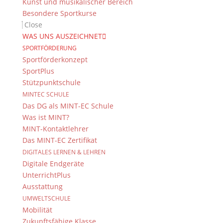
Kunst und musikalischer Bereich
Besondere Sportkurse
Close
WAS UNS AUSZEICHNET
SPORTFÖRDERUNG
Sportförderkonzept
SportPlus
Stützpunktschule
MINTEC SCHULE
Das DG als MINT-EC Schule
Was ist MINT?
MINT-Kontaktlehrer
Das MINT-EC Zertifikat
DIGITALES LERNEN & LEHREN
Digitale Endgeräte
UnterrichtPlus
Ausstattung
UMWELTSCHULE
Mobilität
Zukunftsfähige Klasse