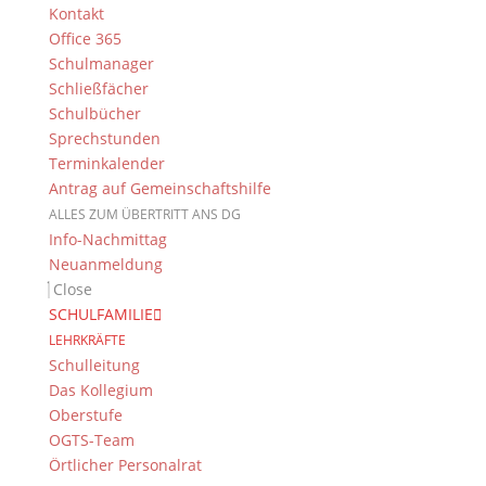
P- und W-Seminare
Kontakt
Office 365
Juniorwahlen am DG
Schulmanager
Wilfried Böse
Schließfächer
Links
Schulbücher
Sprechstunden
Terminkalender
Antrag auf Gemeinschaftshilfe
ALLES ZUM ÜBERTRITT ANS DG
Info-Nachmittag
Neuanmeldung
Close
Das DG
SCHULFAMILIE
LEHRKRÄFTE
Dientzenhofer-Gymnasium Bamberg
Schulleitung
Feldkirchenstr. 20-22
Das Kollegium
96052 Bamberg
Oberstufe
Tel.: +49 (0) 951 93 23 90
OGTS-Team
Fax.: +49 (0) 951 93 23 92 0
Örtlicher Personalrat