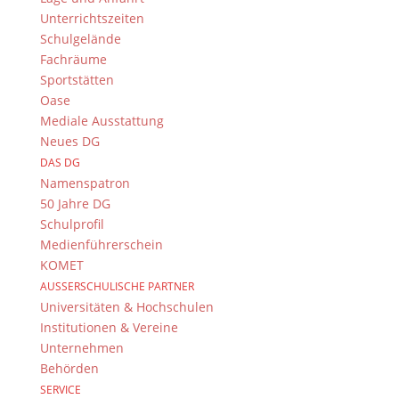
Unterrichtszeiten
Eins, zwei, drei – wir sind wieder „in München“
Schulgelände
dabei Dienstagmorgen, 9 Uhr am Bamberger
Fachräume
Bahnhof. Sieben Schüler/innen des
Sportstätten
Dientzenhofer-Gymnasiums. Vorfreude auf die
Oase
Preisverleihung. Zum dritten Mal Hauptpreis
Mediale Ausstattung
beim Geschichte-Landeswettbewerb
Neues DG
"Erinnerungszeichen"....
DAS DG
Namenspatron
50 Jahre DG
Schulprofil
Medienführerschein
Menü
KOMET
Geschichte & Sozialkunde
AUSSERSCHULISCHE PARTNER
Die Fachschaft
Universitäten & Hochschulen
Exkursionen
Institutionen & Vereine
Unternehmen
Wettbewerbe
Behörden
Vorträge und Ausstellungen
SERVICE