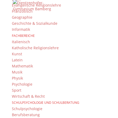
Kontakt Webteam
Evangelische Religionslehre
Kontaktieren Sie das Webteam
hier
.
Französisch
Geographie
Geschichte & Sozialkunde
Informatik
FACHBEREICHE
Italienisch
Katholische Religionslehre
Kunst
© 2015-2017 Dientzenhofer-Gymnasium Bamberg -
Latein
Von Hand erstellt. Mit viel
,
und
!
Mathematik
Musik
Physik
Psychologie
Sport
Wirtschaft & Recht
SCHULPSYCHOLOGIE UND SCHULBERATUNG
Schulpsychologie
Berufsberatung