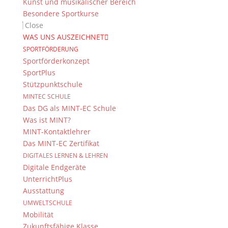
Kunst und musikalischer Bereich
Besondere Sportkurse
Close
WAS UNS AUSZEICHNET
SPORTFÖRDERUNG
Sportförderkonzept
SportPlus
Stützpunktschule
MINTEC SCHULE
Das DG als MINT-EC Schule
Was ist MINT?
MINT-Kontaktlehrer
Das MINT-EC Zertifikat
DIGITALES LERNEN & LEHREN
Digitale Endgeräte
UnterrichtPlus
Ausstattung
UMWELTSCHULE
Mobilität
Zukunftsfähige Klasse