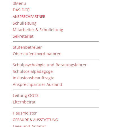
Menu
DAS DG
ANSPRECHPARTNER
Schulleitung
Mitarbeiter & Schulleitung
Sekretariat
Stufenbetreuer
Oberstufenkoordinatoren
Schulpsychologie und Beratungslehrer
Schulsozialpädagoge
Inklusionsbeauftragte
Ansprechpartner Ausland
Lesetipps für die
Sommerferien
Leitung OGTS
Elternbeirat
von
M. Schuster
|
18. Juli 2018
Hausmeister
GEBÄUDE & AUSSTATTUNG
Lage und Anfahrt