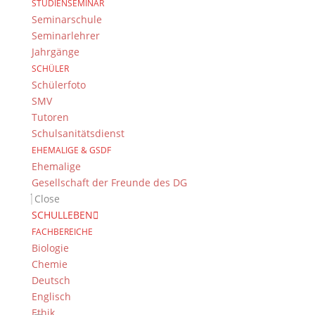
STUDIENSEMINAR
Seminarschule
Das DG
Seminarlehrer
Dientzenhofer-Gymnasium Bamberg
Jahrgänge
Feldkirchenstr. 20-22
SCHÜLER
96052 Bamberg
Schülerfoto
SMV
Tel.: +49 (0) 951 93 23 90
Tutoren
Fax.: +49 (0) 951 93 23 92 0
Schulsanitätsdienst
E-Mail:
dg@stadt.bamberg.de
EHEMALIGE & GSDF
Ehemalige
Gesellschaft der Freunde des DG
Kontakt & Ansprechpartner
Close
Senden Sie uns Ihre Nachricht.
SCHULLEBEN
FACHBEREICHE
Impressum & Datenschutz
Biologie
Chemie
Impressum
Deutsch
Datenschutzerklärung
Englisch
Kontakt
Ethik
© 2015-2022, Dientzenhofer-Gymnasium Bamberg