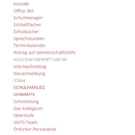
Kontakt
hoffen, dass etwas Passendes dabei ist!
Office 365
Hier geht es zu den
Leseempfehlungen
Schulmanager
Schließfächer
Mit den besten Wünschen für schöne Sommertage
Schulbücher
M. Schuster
Sprechstunden
(Für die Fachschaft Deutsch)
Terminkalender
Antrag auf Gemeinschaftshilfe
ALLES ZUM ÜBERTRITT ANS DG
Info-Nachmittag
Suche
Neuanmeldung
Close
SCHULFAMILIE
LEHRKRÄFTE
Newsarchiv
Schulleitung
Das Kollegium
Newsarchiv
Oberstufe
OGTS-Team
Örtlicher Personalrat