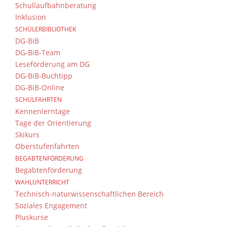
Schullaufbahnberatung
Inklusion
SCHÜLERBIBLIOTHEK
DG-BiB
DG-BiB-Team
Leseförderung am DG
DG-BiB-Buchtipp
Auch für die Vögel auf unserem Schulgelän
DG-BiB-Online
Leckerbissen bringen. Gute Tipps sowie Anl
SCHULFAHRTEN
BUND oder NABU. Wir haben mit Hilfe versc
Kennenlerntage
Tage der Orientierung
Skikurs
Oberstufenfahrten
BEGABTENFÖRDERUNG
Begabtenförderung
WAHLUNTERRICHT
Technisch-naturwissenschaftlichen Bereich
Soziales Engagement
Pluskurse
Die Frage, wie man sich am besten ernähren