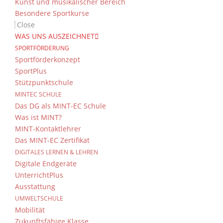
Kunst und musikalischer Bereich
versorgen, gleichzeitig aber die Umwelt nic
Besondere Sportkurse
diesem Grund wird es auch von verschieden
Close
WAS UNS AUSZEICHNET
SPORTFÖRDERUNG
Sportförderkonzept
SportPlus
Stützpunktschule
MINTEC SCHULE
Das DG als MINT-EC Schule
Was ist MINT?
MINT-Kontaktlehrer
Das DG
Kont
Das MINT-EC Zertifikat
Dientzenhofer-Gymnasium
Sende
DIGITALES LERNEN & LEHREN
Bamberg
Digitale Endgeräte
Feldkirchenstr. 20-22
UnterrichtPlus
Imp
96052 Bamberg
Ausstattung
Impr
UMWELTSCHULE
Tel.: +49 (0) 951 93 23 90
Date
Mobilität
Fax.: +49 (0) 951 93 23 92 0
Konta
Zukunftsfähige Klasse