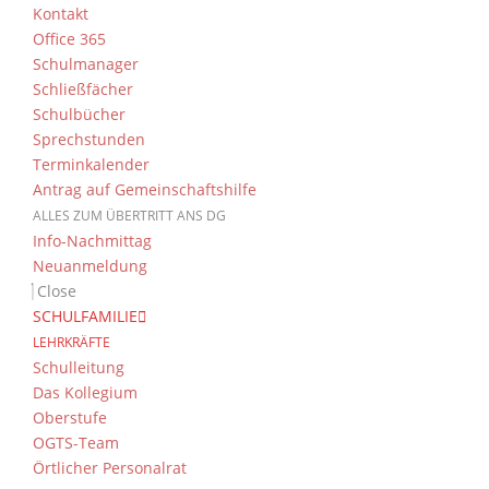
Kontakt
Office 365
Schulmanager
Schließfächer
Schulbücher
Sprechstunden
Terminkalender
Antrag auf Gemeinschaftshilfe
ALLES ZUM ÜBERTRITT ANS DG
Bei schönstem Wetter brach die Klasse 5A a
Info-Nachmittag
angekommen wurde ein kurzweiliges und ab
Neuanmeldung
welche Futtermengen für eine Kuh pro Tag 
Close
SCHULFAMILIE
LEHRKRÄFTE
Schulleitung
Das Kollegium
Oberstufe
OGTS-Team
Örtlicher Personalrat