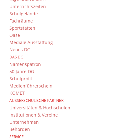
Unterrichtszeiten
Schulgelände
Fachräume
Sportstätten
Oase
Als sich die Schülerinnen und Schüler der
Mediale Ausstattung
Bahnhofsgebäude versammelten, freuten sich
Neues DG
Nürnberger Tiergarten. Im Rahmen einer Ral
DAS DG
Namenspatron
50 Jahre DG
Schulprofil
Medienführerschein
KOMET
AUSSERSCHULISCHE PARTNER
Universitäten & Hochschulen
Institutionen & Vereine
Zum ersten Mal gibt es beim Sommerfest a
Unternehmen
Produktion! Unsere Schulimkerei präsentiert
Behörden
Schülerinnen und Schülern, die das ganze S
SERVICE