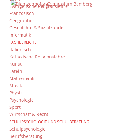
Evangelische Religionslehre
Französisch
Geographie
Geschichte & Sozialkunde
Ist Cola Zero gesund? Wieviel Zucker entha
Informatik
hat die Ernährungspyramide viele grüne Fe
FACHBEREICHE
geht, sind viele Menschen verunsichert – da
Italienisch
Katholische Religionslehre
Kunst
Latein
Mathematik
Musik
Physik
Psychologie
Sport
„Ich esse gerade mein siebtes Brot!“ – Deu
Wirtschaft & Recht
Programmpunkt der Exkursionen der fünfte
SCHULPSYCHOLOGIE UND SCHULBERATUNG
ganz um die Herstellung von Butter: Die Sc
Schulpsychologie
Berufsberatung