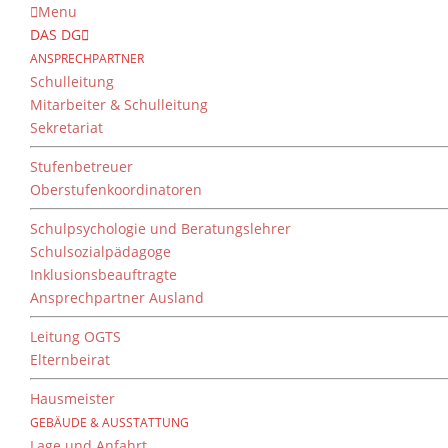
Menu
DAS DG
Aktionen und Exkursione
ANSPRECHPARTNER
Schulleitung
Mitarbeiter & Schulleitung
Sekretariat
Stufenbetreuer
Oberstufenkoordinatoren
Schulpsychologie und Beratungslehrer
Schulsozialpädagoge
Inklusionsbeauftragte
Ansprechpartner Ausland
In diesem Jahr fand eine kleine Premiere fü
Leitung OGTS
zum ersten Mal den Bauernhof „Käscht’n Mic
Elternbeirat
Koch, die Leiterin des pädagogischen Progr
Hausmeister
GEBÄUDE & AUSSTATTUNG
Lage und Anfahrt