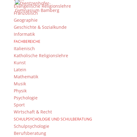
Evangelische Religionslehre
„Schon Schiller hatte sich bei der Bearbeitung
Französisch
des historischen Stoffes jede Menge Freiheiten
Geographie
genommen, warum also nicht auch
Geschichte & Sozialkunde
Philipp Arnold?“ – diese Frage stellte die
Informatik
Süddeutsche Zeitung in ihrer
FACHBEREICHE
Theaterrezension zur Bamberger Inszenierung
Italienisch
der Maria Stuart. Mit...
Katholische Religionslehre
Kunst
Latein
Mathematik
Musik
Physik
Psychologie
Sport
Wirtschaft & Recht
SCHULPSYCHOLOGIE UND SCHULBERATUNG
Schulpsychologie
Berufsberatung