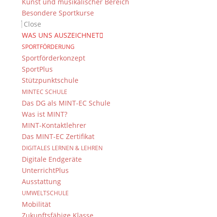
Kunst und musikalischer Bereich
von der Aura dieses „ach“ so deutschen
Besondere Sportkurse
Kulturorts zu erspüren – Weimar: Ort der
Close
Weimarer Klassik und mit...
WAS UNS AUSZEICHNET
SPORTFÖRDERUNG
Sportförderkonzept
SportPlus
Stützpunktschule
MINTEC SCHULE
Das DG als MINT-EC Schule
Was ist MINT?
MINT-Kontaktlehrer
Am 23. April wird der „Welttag des Buchs“
Das MINT-EC Zertifikat
gefeiert. Zu diesem Anlass können
DIGITALES LERNEN & LEHREN
Schülerinnen und Schüler rund um dieses
Digitale Endgeräte
Datum eine Wunschbuchhandlung besuchen
UnterrichtPlus
und sich dort einen speziell für diesen Tag
Ausstattung
geschriebenen Roman abholen. So machte
UMWELTSCHULE
sich am 30. April die Klasse...
Mobilität
Zukunftsfähige Klasse