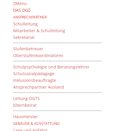
Menu
DAS DG
ANSPRECHPARTNER
Schulleitung
Mitarbeiter & Schulleitung
Sekretariat
Stufenbetreuer
Oberstufenkoordinatoren
Schulpsychologie und Beratungslehrer
Fachschaft Deutsch –
Schulsozialpädagoge
Exkursionen
Inklusionsbeauftragte
Ansprechpartner Ausland
Leitung OGTS
Elternbeirat
Hausmeister
GEBÄUDE & AUSSTATTUNG
Lage und Anfahrt