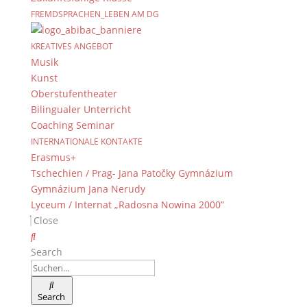
FREMDSPRACHEN_LEBEN AM DG
KREATIVES ANGEBOT
Musik
Kunst
Menü
Oberstufentheater
Fachschaft Deutsch
Bilingualer Unterricht
Aktuelles
Coaching Seminar
INTERNATIONALE KONTAKTE
Exkursionen
Erasmus+
Fachinformationen
Tschechien / Prag- Jana Patočky Gymnázium
Lesekompetenz
Gymnázium Jana Nerudy
Lyceum / Internat „Radosna Nowina 2000”
Schreibprogramm
Close
Projekte
Schülertexte
Search
Wettbewerbe
Search