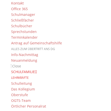
Kontakt
Office 365
Schulmanager
Schließfächer
Schulbücher
Sprechstunden
Terminkalender
Rund 40 Unterstufenschülerinnen und Schüler
Antrag auf Gemeinschaftshilfe
waren beim ersten Leseausflug des
ALLES ZUM ÜBERTRITT ANS DG
Dientzenhofer-Gymnasiums dabei und hatten
Info-Nachmittag
bei einer fulminanten Woodwalkers-Lesung
Neuanmeldung
der Bestsellerautorin Katja Brandis im Odeon
Close
Kino jede Menge Spaß. Die Schriftstellerin
SCHULFAMILIE
zeigte jede Menge...
LEHRKRÄFTE
Schulleitung
Das Kollegium
Oberstufe
OGTS-Team
Örtlicher Personalrat