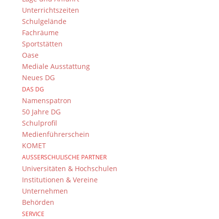
Unterrichtszeiten
Schulgelände
Fachräume
Sportstätten
Oase
Mediale Ausstattung
Neues DG
DAS DG
Namenspatron
Der große Gatsby stand auf dem Programm
50 Jahre DG
und knapp über 40 Schülerinnen und Schüler
Schulprofil
des DG machten sich mit einigen begleitenden
Medienführerschein
Lehrkräften auf, um ihn sich anzusehen. Da
KOMET
weder Nebel noch Regen die Sicht auf die
AUSSERSCHULISCHE PARTNER
Freilichtbühne versperrte, konnte man den
Universitäten & Hochschulen
Roman in einer...
Institutionen & Vereine
Unternehmen
Behörden
SERVICE