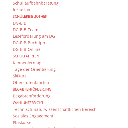
Schullaufbahnberatung
Inklusion
Immer Aktuell
SCHÜLERBIBLIOTHEK
Bleiben Sie immer auf dem neusten Stand und
DG-BiB
folgen Sie uns auf Twitter
DG-BiB-Team
Leseförderung am DG
Folgen Sie dem
DG RSS Feed
.
DG-BiB-Buchtipp
DG-BiB-Online
Kontakt Webteam
SCHULFAHRTEN
Kontaktieren Sie das Webteam
hier
.
Kennenlerntage
Tage der Orientierung
Skikurs
Oberstufenfahrten
BEGABTENFÖRDERUNG
Begabtenförderung
WAHLUNTERRICHT
Technisch-naturwissenschaftlichen Bereich
© 2015-2017 Dientzenhofer-Gymnasium Bamberg -
Soziales Engagement
Von Hand erstellt. Mit viel
,
und
!
Pluskurse