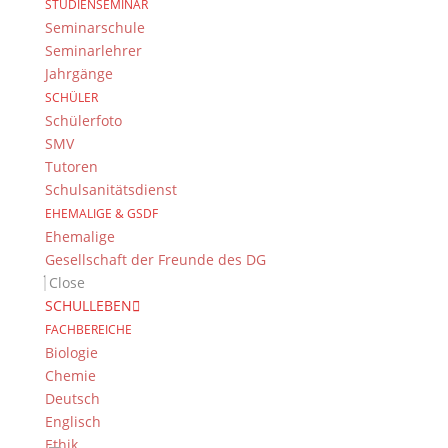
STUDIENSEMINAR
Seminarschule
Seminarlehrer
Jahrgänge
SCHÜLER
Schülerfoto
SMV
Tutoren
Schulsanitätsdienst
Suche
EHEMALIGE & GSDF
Ehemalige
Gesellschaft der Freunde des DG
Close
SCHULLEBEN
Newsarchiv
FACHBEREICHE
Newsarchiv
Biologie
Chemie
Deutsch
Englisch
Ethik