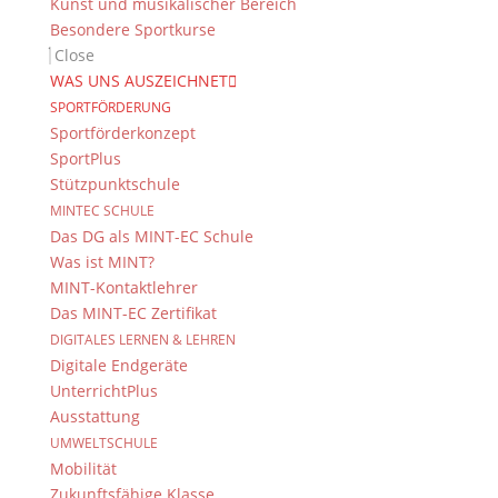
Kunst und musikalischer Bereich
Besondere Sportkurse
Close
WAS UNS AUSZEICHNET
SPORTFÖRDERUNG
Sportförderkonzept
SportPlus
Stützpunktschule
MINTEC SCHULE
Das DG als MINT-EC Schule
Was ist MINT?
MINT-Kontaktlehrer
Das MINT-EC Zertifikat
DIGITALES LERNEN & LEHREN
Digitale Endgeräte
UnterrichtPlus
Ausstattung
UMWELTSCHULE
Mobilität
Zukunftsfähige Klasse